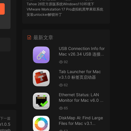
Tahoe 26官方原版系统Windows110环境下
VMware Workstation 17 Pro虚拟机黑苹果双系统
安装unlocker解锁补丁
imacos.top
• 2026-07-29
最新文章
AIO = All In One，一站式整合完整版
USB Connection Info for
来源：
DaVinci Resolve Studio 21 for Mac
Mac v26.34 USB 连接信
v21.0.3 AIO 达芬奇世界顶级调色软件
息
92
imacos.top
• 2026-07-29
Tab Launcher for Mac
v3.1.0 标签页启动器
Mac长存
62
来源：
macOS Golden Gate 27 完整安装包链
Ethernet Status: LAN
接！直接从苹果公司下载。
Monitor for Mac v6.0 以
太网状态：LAN 监控
u8562248263583923 • 2026-07-29
65
DiskMap Al: Find Large
黑苹果已死
下一篇
Files for Mac v3.1
1.0.5
DiskMap AL：查找大文
来源：
macOS Golden Gate 27 完整安装包链
ntosh