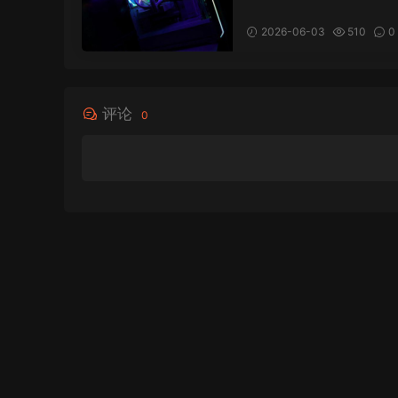
显 台式电脑 OpenCore 
黑苹果 macOS Hackint
2026-06-03
510
0
评论
0