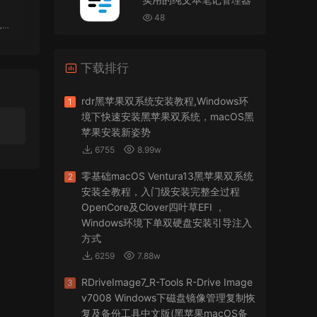
VMware Workstation 17 Pro虚拟机黑苹果双系统
 O
安装unlocker解锁补丁
48
OS
jir75
• 2026-07-21
下载排行
怎么安装？
来源：
PDFify for Mac v5.0 专业的PDF处理软件
rdr黑苹果双系统安装教程,Windows环
1
境下快速安装黑苹果双系统，macOS黑
imacos.top
• 2026-07-19
苹果安装新姿势
6755
8.99w
密码都是统一的imacos.top
零基础macOS Ventura13黑苹果双系统
2
来源：
Adobe Photoshop 2026 for Mac v27.8.0
安装全教程，入门级安装完整全过程
专业的图片处理软件
OpenCore及Clover四叶草EFI ，
Windows环境下单双硬盘安装引导注入
方式
6259
7.88w
RDriveImage7_R-Tools R-Drive Image
3
v7008 Windows下磁盘镜像管理复制恢
复及备份工具中文版(黑苹果macOS备