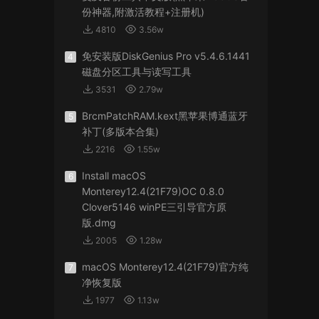
份神器,附激活教程+注册机)
4810
3.56w
免安装版DiskGenius Pro v5.4.6.1441
4
磁盘分区工具与读写工具
3531
2.79w
BrcmPatchRAM.kext黑苹果博通蓝牙
5
补丁(多版本合集)
2216
1.55w
Install macOS
6
Monterey12.4(21F79)OC 0.8.0
Clover5146 winPE三引导官方原
版.dmg
2005
1.28w
macOS Monterey12.4(21F79)官方纯
7
净恢复版
1977
1.13w