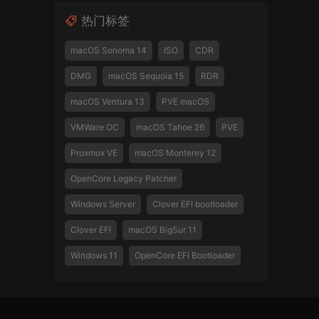
热门标签
macOS Sonoma 14
ISO
CDR
DMG
macOS Sequoia 15
RDR
macOS Ventura 13
PVE macOS
VMWare OC
macOS Tahoe 26
PVE
Proxmox VE
macOS Monterey 12
OpenCore Legacy Patcher
Windows Server
Clover EFI bootloader
Clover EFI
macOS BigSur 11
Windows 11
OpenCore EFI Bootloader