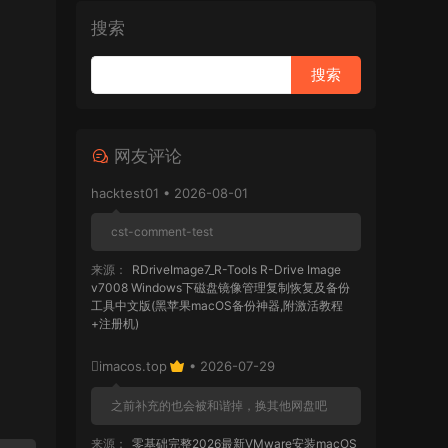
搜索
网友评论
hacktest01 • 2026-08-01
cst-comment-test
来源：
RDriveImage7_R-Tools R-Drive Image
v7008 Windows下磁盘镜像管理复制恢复及备份
工具中文版(黑苹果macOS备份神器,附激活教程
+注册机)
imacos.top
• 2026-07-29
之前补充的也会被和谐掉，换其他网盘吧
来源：
零基础完整2026最新VMware安装macOS