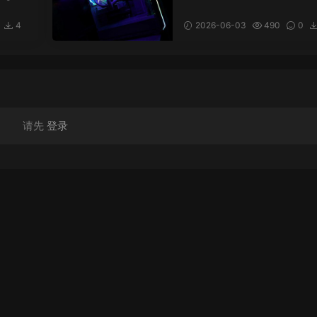
EFI
x6600 i5 12400 台式电脑
osh
penCore EFI 黑苹果 mac
4
2026-06-03
490
0
Hackintosh
20
请先
登录