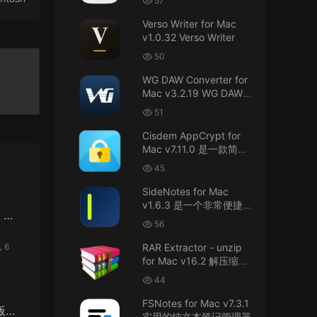
57
接！直接从苹果公司下载。
件
Verso Writer for Mac
v1.0.32 Verso Writer
u6525353742092371
• 2026-07-26
50
不懂就问，AIO版本表示什么意思呢？
WG DAW Converter for
来源：
DaVinci Resolve Studio 21 for Mac
Mac v3.2.19 WG DAW转
v21.0.3 AIO 达芬奇世界顶级调色软件
换器
51
janm999 • 2026-07-23
Cisdem AppCrypt for
Mac v7.11.0 是一款简单
谢谢分享~
好用的Mac应用加密软件
45
来源：
AppleIGC.kext v1.8 黑苹果2.5G有线网卡
SideNotes for Mac
驱动i225 i226
v1.6.3 是一个非常便捷的
 O
笔记软件
56
u9121732520675862 • 2026-07-22
OS
6
RAR Extractor - unzip
可以重新发送夸克的资源吗，夸克的已经失
for Mac v16.2 解压缩工
效了
具
44
来源：
零基础完整2026最新VMware安装macOS
FSNotes for Mac v7.3.1
Tahoe 26官方原版系统Windows110环境下
 r
实用的纯文本笔记管理器