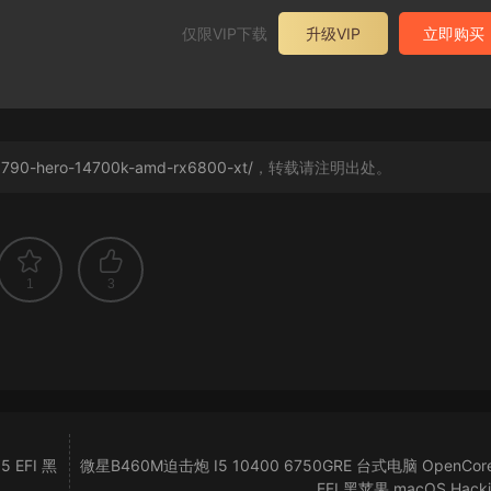
仅限VIP下载
升级VIP
立即购买
-z790-hero-14700k-amd-rx6800-xt/
，转载请注明出处。
1
3
 EFI 黑
微星B460M迫击炮 I5 10400 6750GRE 台式电脑 OpenCore
EFI 黑苹果 macOS Hacki