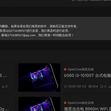
时内删除。如果你喜欢我们推荐的软件，请购买正版支持作者。
直接联系QQ271638927进行反馈，我们将及时进行处理。
271638927@qq.com，我们将第一时间配合处理！
OpenCore装机实例
0S 雷
b560 i3-10100T 台式电脑
T) 台
penCore EFI 黑苹果 mac
 黑苹
Hackintosh
5
2026-06-03
504
0
OpenCore装机实例
0g 核
微星迫击炮 B660m WiFi 版