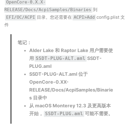
OpenCore-0.X.X-
到
RELEASE/Docs/AcpiSamples/Binaries
目录。您还需要在
config.plist 文
EFI/OC/ACPI
ACPI>Add
件
笔记：
Alder Lake 和 Raptor Lake 用户需要使
用
SSDT-
SSDT-PLUG-ALT.aml
PLUG.aml
SSDT-PLUG-ALT.aml 位于
OpenCore-0.XX-
RELEASE/Docs/AcpiSamples/Binarie
s 目录中
从 macOS Monterey 12.3 及更高版本
开始，
可能不需要。
SSDT-PLUG.aml