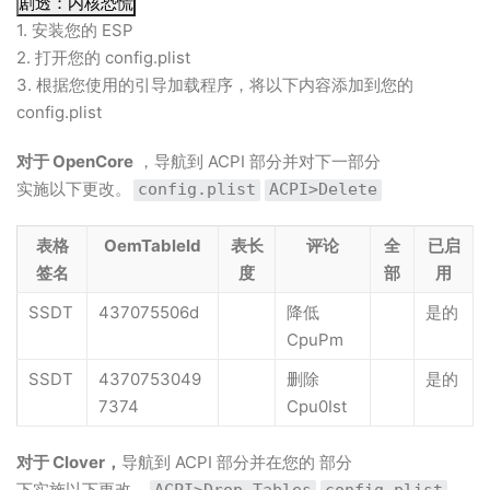
剧透：
内核恐慌
1. 安装您的 ESP
2. 打开您的 config.plist
3. 根据您使用的引导加载程序，将以下内容添加到您的
config.plist
对于 OpenCore
，导航到 ACPI 部分并对下一部分
实施以下更改。
config.plist
ACPI>Delete
表格
OemTableId
表长
评论
全
已启
签名
度
部
用
SSDT
437075506d
降低
是的
CpuPm
SSDT
4370753049
删除
是的
7374
Cpu0Ist
对于 Clover，
导航到 ACPI 部分并在您的 部分
下实施以下更改。