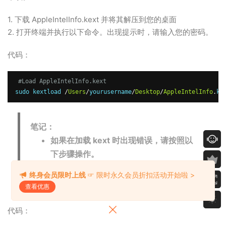
1. 下载 AppleIntelInfo.kext 并将其解压到您的桌面
2. 打开终端并执行以下命令。出现提示时，请输入您的密码。
代码：
#Load AppleIntelInfo.kext
sudo kextload 
/
Users
/
yourusername
/
Desktop
/
AppleIntelInfo
.
ke
笔记：
如果在加载 kext 时出现错误，请按照以
下步骤操作。
终身会员限时上线
☞ 限时永久会员折扣活动开始啦 >
查看优惠
代码：