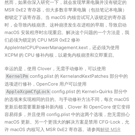
然而，如果你深入研究一下，就会发现苹果电脑并没有锁定的
MSR 0xE2 寄存器，但大多数非苹果电脑（包括笔记本电脑）
都锁定了该寄存器。当 macOS 内核尝试写入该锁定的寄存器
时，会导致内核崩溃。这种崩溃发生在进程的早期，导致启动
macOS 安装程序时出现重启。解决这个问题的一个方法是，我
们必须为锁定的 CPU MSR 0xE2 修补
AppleIntelCPUPowerManagement.kext，还必须为使用
XCPM 的 CPU 修补内核，以避免内核崩溃和立即重启。
幸运的是，使用 Clover，无需手动修补，可以使用
config.plist 的 KernelandKextPatches 部分中的
KernelPm
选项进行修补，OpenCore 用户可以使用
config.plist 的 Kernel>Quirks 部分中
AppleXcpmCfgLock
的选项来实现相同的目的。与手动修补方法不同，每次 macOS
更新后都需要重新修补新内核，Clover 和 OpenCore 使它变得
容易得多，并且使用 config.plist 中的这两个选项，您无需担心
macOS 更新。另一个更强大的解决方案是禁用 CFG-Lock，允
许 macOS 内核写入 MSR 0xE2 寄存器。请参阅
解锁 MSR