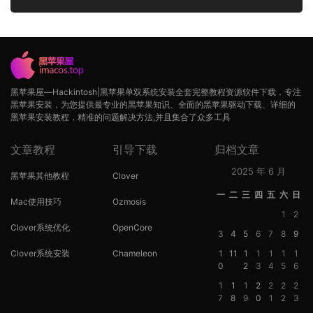
黑苹果屋—Hackintosh|黑苹果单双系统安装全套完整教程资源软件下载，专注
黑苹果安装，为您提供最专业的黑苹果知识、全面的黑苹果驱动下载、详细的
黑苹果安装教程，精准的问题解决方法,并且集合了众多工具
文章教程
引导下载
归档文章
2025 年 6 月
黑苹果其他教程
Clover
一
二
三
四
五
六
日
Mac使用技巧
Ozmosis
1
2
Clover系统优化
OpenCore
3
4
5
6
7
8
9
Clover系统安装
Chameleon
1
11
1
1
1
1
1
0
2
3
4
5
6
1
1
1
2
2
2
2
7
8
9
0
1
2
3