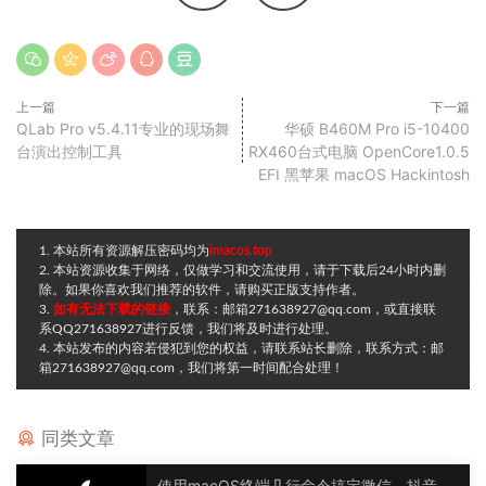
上一篇
下一篇
QLab Pro v5.4.11专业的现场舞
华硕 B460M Pro i5-10400
台演出控制工具
RX460台式电脑 OpenCore1.0.5
EFI 黑苹果 macOS Hackintosh
1. 本站所有资源解压密码均为
imacos.top
2. 本站资源收集于网络，仅做学习和交流使用，请于下载后24小时内删
除。如果你喜欢我们推荐的软件，请购买正版支持作者。
3.
如有无法下载的链接
，联系：邮箱271638927@qq.com，或直接联
系QQ271638927进行反馈，我们将及时进行处理。
4. 本站发布的内容若侵犯到您的权益，请联系站长删除，联系方式：邮
箱271638927@qq.com，我们将第一时间配合处理！
同类文章
使用macOS终端几行命令搞定微信、抖音等