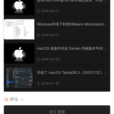
APP多开（不用第三方工具）
2026-06-01
Windows环境下利用VMware Workstation P
ro在AMD Ryzen及Intel CPU处理器上安装m
acOS黑苹果OpenCore引导，兼容 Tahoe、
2026-04-15
Sequoia、Sonoma等机型
macOS 各版本对应 Darwin 内核版本号对照
表
2026-03-05
升级了 macOS Tahoe26.3（25D5112C）B
eta 版后，鼠标位置连接上会出现一个0.5*0.
3cm的点状长方形
2026-01-30
评论
0
请先
登录