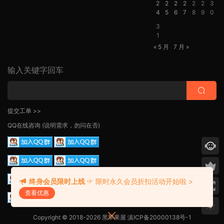
2
2
2
2
2
2
3
4
5
6
7
8
9
0
3
1
« 5 月
7 月 »
输入关键字回车
提交工单 >>
QQ在线咨询
(说明需求，勿问在否)
终身会员限时上线
☞ 限时永久会员折扣活动开始啦 >
查看优惠
Copyright © 2018-2026 黑苹果屋
滇ICP备20000138号-1