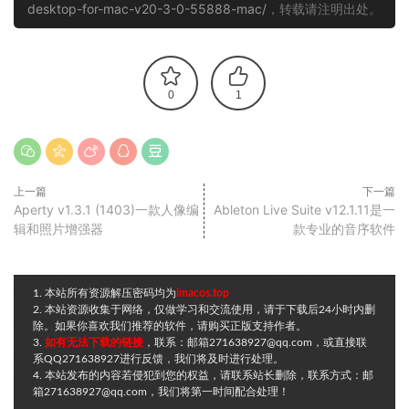
desktop-for-mac-v20-3-0-55888-mac/
，转载请注明出处。
0
1
上一篇
下一篇
Aperty v1.3.1 (1403)一款人像编
Ableton Live Suite v12.1.11是一
辑和照片增强器
款专业的音序软件
1. 本站所有资源解压密码均为
imacos.top
2. 本站资源收集于网络，仅做学习和交流使用，请于下载后24小时内删
除。如果你喜欢我们推荐的软件，请购买正版支持作者。
3.
如有无法下载的链接
，联系：邮箱271638927@qq.com，或直接联
系QQ271638927进行反馈，我们将及时进行处理。
4. 本站发布的内容若侵犯到您的权益，请联系站长删除，联系方式：邮
箱271638927@qq.com，我们将第一时间配合处理！