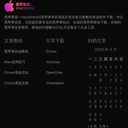
黑苹果屋—Hackintosh|黑苹果单双系统安装全套完整教程资源软件下载，专注
黑苹果安装，为您提供最专业的黑苹果知识、全面的黑苹果驱动下载、详细的
黑苹果安装教程，精准的问题解决方法,并且集合了众多工具
文章教程
引导下载
归档文章
2025 年 4 月
黑苹果其他教程
Clover
一
二
三
四
五
六
日
Mac使用技巧
Ozmosis
1
2
3
4
5
6
7
Clover系统优化
OpenCore
8
9
1
11
1
1
1
0
2
3
4
Clover系统安装
Chameleon
1
1
1
1
1
2
2
5
6
7
8
9
0
1
2
2
2
2
2
2
2
2
3
4
5
6
7
8
2
3
3
9
0
1
« 3 月
5 月 »