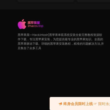
黑苹果屋—Hackintosh|黑苹果单双系统安装全套完整教程资源软
件下载，专注黑苹果安装，为您提供最专业的黑苹果知识、全面的
黑苹果驱动下载、详细的黑苹果安装教程，精准的问题解决方法,并
且集合了众多工具
终身会员限时上线
☞ 限时