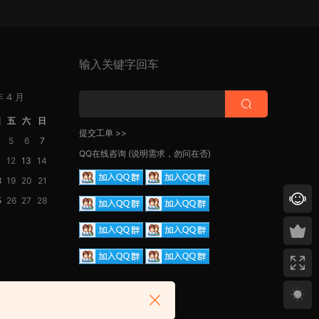
输入关键字回车
年 4 月
四
五
六
日
提交工单 >>
5
6
7
QQ在线咨询
(说明需求，勿问在否)
1
12
13
14
8
19
20
21
5
26
27
28