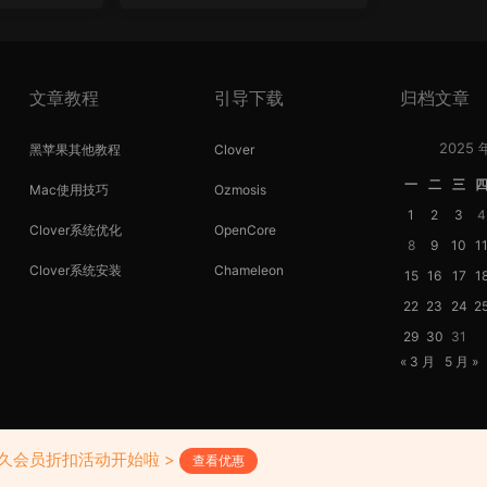
文章教程
引导下载
归档文章
2025 
黑苹果其他教程
Clover
一
二
三
Mac使用技巧
Ozmosis
1
2
3
4
Clover系统优化
OpenCore
8
9
10
1
Clover系统安装
Chameleon
15
16
17
1
22
23
24
2
29
30
31
« 3 月
5 月 »
Copyright © 2018-2026 黑苹果屋
滇ICP备20000138号-1
永久会员折扣活动开始啦 >
查看优惠