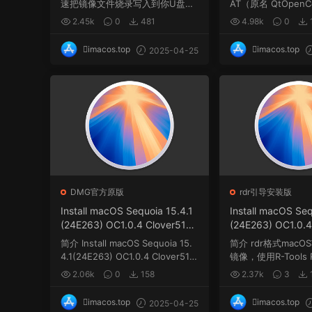
速把镜像文件烧录写入到你U盘、
AT（原名 QtOpenCo
硬盘、SD卡、各种...
g），是一款第三方..
2.45k
0
481
4.98k
0
imacos.top
imacos.top
2025-04-25
DMG官方原版
rdr引导安装版
Install macOS Sequoia 15.4.1
Install macOS Seq
(24E263) OC1.0.4 Clover5161
(24E263) OC1.0.4
winPE三引导官方原版.dmg
winPE三引导恢复版.
简介 Install macOS Sequoia 15.
简介 rdr格式mac
4.1(24E263) OC1.0.4 Clover516
镜像，使用R-Tools R-
1 w...
e软件制作，rdr...
2.06k
0
158
2.37k
3
imacos.top
imacos.top
2025-04-25