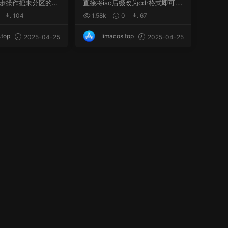
步操作把未分区的空
直接将iso后缀改为cdr格式即可. I
nt...
SO系统镜像通...
104
1.58k
0
67
.top
imacos.top
2025-04-25
2025-04-25