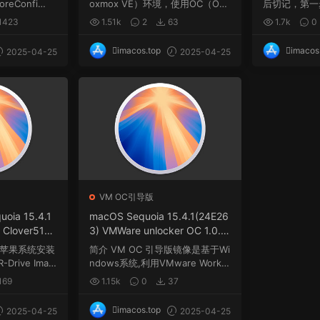
reConfi
oxmox VE）环境，使用OC（Ope
后切记，第一
.
nCore）引导在PVE（...
间与系统盘Maci
1423
1.51k
2
63
1.7k
0
imacos.top
imacos
2025-04-25
2025-04-25
VM OC引导版
uoia 15.4.1
macOS Sequoia 15.4.1(24E26
 Clover5161
3) VMWare unlocker OC 1.0.4
rdr
虚拟机安装包(安装Unlocker解
OS苹果系统安装
简介 VM OC 引导版镜像是基于Wi
锁补丁版)
Drive Imag
ndows系统,利用VMware Workst
ation虚拟机使用Ooe...
169
1.15k
0
37
imacos.top
2025-04-25
2025-04-25