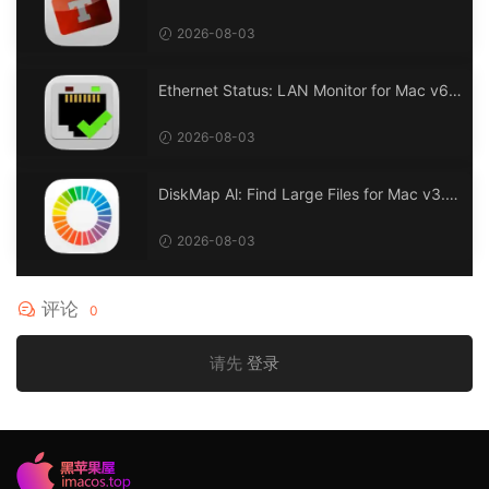
2026-08-03
Ethernet Status: LAN Monitor for Mac v6.
0 以太网状态：LAN 监控
2026-08-03
DiskMap Al: Find Large Files for Mac v3.1
DiskMap AL：查找大文件
2026-08-03
评论
0
请先
登录