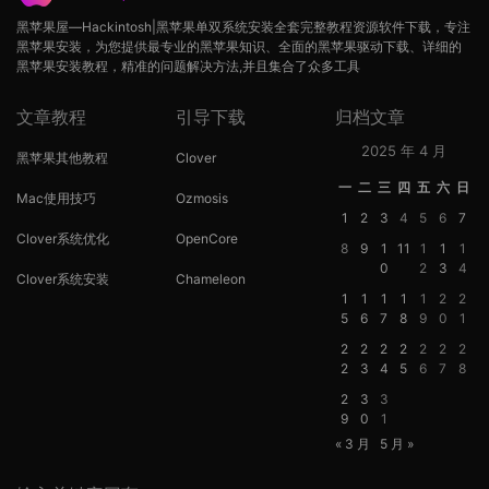
黑苹果屋—Hackintosh|黑苹果单双系统安装全套完整教程资源软件下载，专注
黑苹果安装，为您提供最专业的黑苹果知识、全面的黑苹果驱动下载、详细的
黑苹果安装教程，精准的问题解决方法,并且集合了众多工具
文章教程
引导下载
归档文章
2025 年 4 月
黑苹果其他教程
Clover
一
二
三
四
五
六
日
Mac使用技巧
Ozmosis
1
2
3
4
5
6
7
Clover系统优化
OpenCore
8
9
1
11
1
1
1
0
2
3
4
Clover系统安装
Chameleon
1
1
1
1
1
2
2
5
6
7
8
9
0
1
2
2
2
2
2
2
2
2
3
4
5
6
7
8
2
3
3
9
0
1
« 3 月
5 月 »