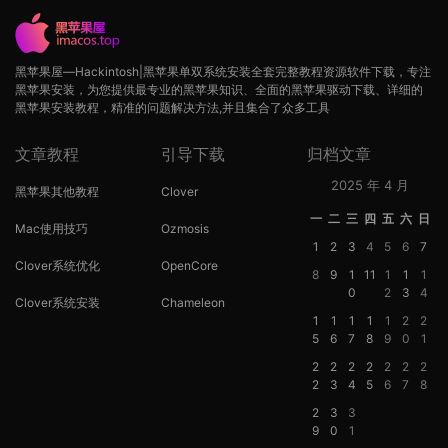
黑苹果屋—Hackintosh|黑苹果单双系统安装全套完整教程资源软件下载，专注
黑苹果安装，为您提供最专业的黑苹果知识、全面的黑苹果驱动下载、详细的
黑苹果安装教程，精准的问题解决方法,并且集合了众多工具
文章教程
引导下载
归档文章
2025 年 4 月
黑苹果其他教程
Clover
一
二
三
四
五
六
日
Mac使用技巧
Ozmosis
1
2
3
4
5
6
7
Clover系统优化
OpenCore
8
9
1
11
1
1
1
0
2
3
4
Clover系统安装
Chameleon
1
1
1
1
1
2
2
5
6
7
8
9
0
1
2
2
2
2
2
2
2
2
3
4
5
6
7
8
2
3
3
9
0
1