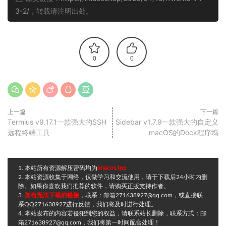
3-2/
，转载请注明出处。
0
0
上一篇
下一篇
Termius v9.17.1一款强大的SSH
Sidebar v1.7.9一款强大的自定义
远程终端工具
macOS的Dock程序坞
1. 本站所有资源解压密码均为
imacos.top
2. 本站资源收集于网络，仅做学习和交流使用，请于下载后24小时内删
除。如果你喜欢我们推荐的软件，请购买正版支持作者。
3.
如有无法下载的链接
，联系：邮箱271638927@qq.com，或直接联
系QQ271638927进行反馈，我们将及时进行处理。
4. 本站发布的内容若侵犯到您的权益，请联系站长删除，联系方式：邮
箱271638927@qq.com，我们将第一时间配合处理！