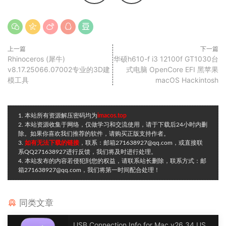
上一篇
下一篇
Rhinoceros (犀牛)
华硕h610-f i3 12100f GT1030台
v8.17.25066.07002专业的3D建
式电脑 OpenCore EFI 黑苹果
模工具
macOS Hackintosh
1. 本站所有资源解压密码均为
imacos.top
2. 本站资源收集于网络，仅做学习和交流使用，请于下载后24小时内删
除。如果你喜欢我们推荐的软件，请购买正版支持作者。
3.
如有无法下载的链接
，联系：邮箱271638927@qq.com，或直接联
系QQ271638927进行反馈，我们将及时进行处理。
4. 本站发布的内容若侵犯到您的权益，请联系站长删除，联系方式：邮
箱271638927@qq.com，我们将第一时间配合处理！
同类文章
USB Connection Info for Mac v26.34 USB