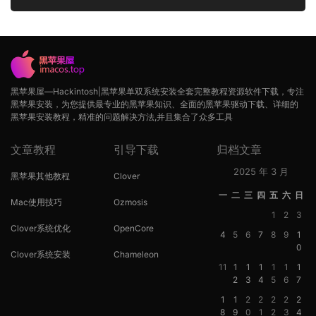
黑苹果屋—Hackintosh|黑苹果单双系统安装全套完整教程资源软件下载，专注
黑苹果安装，为您提供最专业的黑苹果知识、全面的黑苹果驱动下载、详细的
黑苹果安装教程，精准的问题解决方法,并且集合了众多工具
文章教程
引导下载
归档文章
2025 年 3 月
黑苹果其他教程
Clover
一
二
三
四
五
六
日
Mac使用技巧
Ozmosis
1
2
3
Clover系统优化
OpenCore
4
5
6
7
8
9
1
0
Clover系统安装
Chameleon
11
1
1
1
1
1
1
2
3
4
5
6
7
1
1
2
2
2
2
2
8
9
0
1
2
3
4