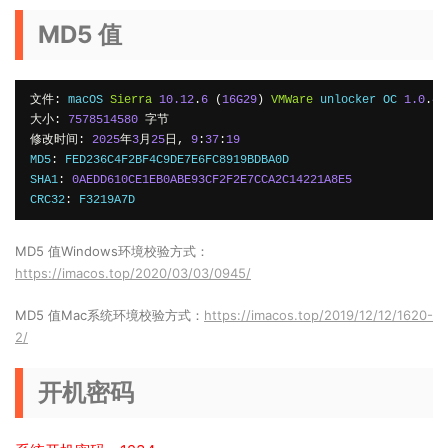
MD5 值
文件:
 macOS 
Sierra
10.12
.
6
(
16G29
)
VMWare
 unlocker OC 
1.0
.
4.
大小:
7578514580
字节
修改时间:
2025
年
3
月
25
日,
9
:
37
:
19
MD5
:
 FED236C4F2BF4C9DE7E6FC8919BDBA0D

SHA1
:
0AEDD610CE1EB0ABE93CF2F2E7CCA2C14221A8E5
CRC32
:
 F3219A7D
MD5 值Windows环境校验方式：
https://imacos.top/2020/03/03/0945/
MD5 值Mac系统环境校验方式：
https://imacos.top/2019/12/12/1620-
2/
开机密码