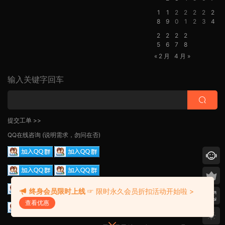
1
1
2
2
2
2
2
8
9
0
1
2
3
4
2
2
2
2
5
6
7
8
« 2 月
4 月 »
输入关键字回车
提交工单 >>
QQ在线咨询
(说明需求，勿问在否)
终身会员限时上线
☞ 限时永久会员折扣活动开始啦 >
查看优惠