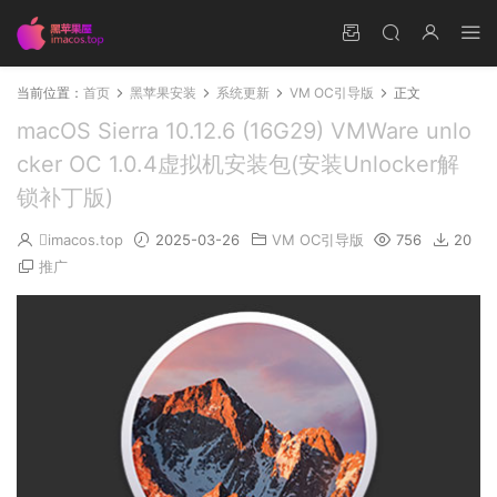
当前位置：
首页
黑苹果安装
系统更新
VM OC引导版
正文
macOS Sierra 10.12.6 (16G29) VMWare unlo
cker OC 1.0.4虚拟机安装包(安装Unlocker解
锁补丁版)
imacos.top
2025-03-26
VM OC引导版
756
20
推广