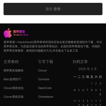
请先
登录
黑苹果屋—Hackintosh|黑苹果单双系统安装全套完整教程资源软件下载，专注
黑苹果安装，为您提供最专业的黑苹果知识、全面的黑苹果驱动下载、详细的
黑苹果安装教程，精准的问题解决方法,并且集合了众多工具
文章教程
引导下载
归档文章
2025 年 3 月
黑苹果其他教程
Clover
一
二
三
四
五
六
日
Mac使用技巧
Ozmosis
1
2
3
Clover系统优化
OpenCore
4
5
6
7
8
9
1
0
Clover系统安装
Chameleon
11
1
1
1
1
1
1
2
3
4
5
6
7