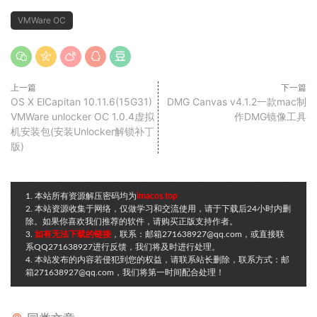
VMWare OC
上一篇
下一篇
OS X ElCapitan 10.11.6(15G31)
DMG Canvas v4.1.2一款mac制
VMWare unlocker OC 1.0.4虚拟
作DMG镜像工具
机安装包(安装Unlocker解锁补丁
版)
1. 本站所有资源解压密码均为
imacos.top
2. 本站资源收集于网络，仅做学习和交流使用，请于下载后24小时内删
除。如果你喜欢我们推荐的软件，请购买正版支持作者。
3.
如有无法下载的链接
，联系：邮箱271638927@qq.com，或直接联
系QQ271638927进行反馈，我们将及时进行处理。
4. 本站发布的内容若侵犯到您的权益，请联系站长删除，联系方式：邮
箱271638927@qq.com，我们将第一时间配合处理！