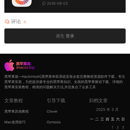
2026-08-03
评论
0
请先
登录
黑苹果屋—Hackintosh|黑苹果单双系统安装全套完整教程资源软件下载，专注
黑苹果安装，为您提供最专业的黑苹果知识、全面的黑苹果驱动下载、详细的
黑苹果安装教程，精准的问题解决方法,并且集合了众多工具
文章教程
引导下载
归档文章
2025 年 3 月
黑苹果其他教程
Clover
一
二
三
四
五
六
日
Mac使用技巧
Ozmosis
1
2
3