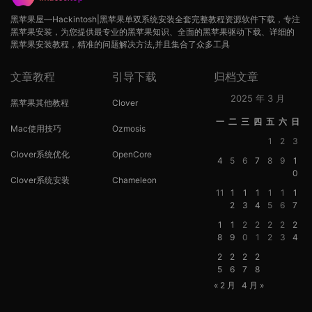
黑苹果屋—Hackintosh|黑苹果单双系统安装全套完整教程资源软件下载，专注
黑苹果安装，为您提供最专业的黑苹果知识、全面的黑苹果驱动下载、详细的
黑苹果安装教程，精准的问题解决方法,并且集合了众多工具
文章教程
引导下载
归档文章
2025 年 3 月
黑苹果其他教程
Clover
一
二
三
四
五
六
日
Mac使用技巧
Ozmosis
1
2
3
Clover系统优化
OpenCore
4
5
6
7
8
9
1
0
Clover系统安装
Chameleon
11
1
1
1
1
1
1
2
3
4
5
6
7
1
1
2
2
2
2
2
8
9
0
1
2
3
4
2
2
2
2
5
6
7
8
« 2 月
4 月 »