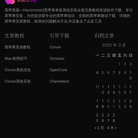
黑苹果屋—Hackintosh|黑苹果单双系统安装全套完整教程资源软件下载，专注
黑苹果安装，为您提供最专业的黑苹果知识、全面的黑苹果驱动下载、详细的
黑苹果安装教程，精准的问题解决方法,并且集合了众多工具
文章教程
引导下载
归档文章
2025 年 3 月
黑苹果其他教程
Clover
一
二
三
四
五
六
日
Mac使用技巧
Ozmosis
1
2
3
Clover系统优化
OpenCore
4
5
6
7
8
9
1
0
Clover系统安装
Chameleon
11
1
1
1
1
1
1
2
3
4
5
6
7
1
1
2
2
2
2
2
8
9
0
1
2
3
4
2
2
2
2
5
6
7
8
« 2 月
4 月 »