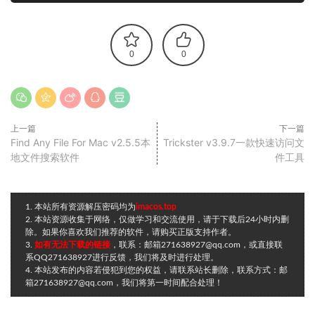
0
0
上一篇
下一篇
Find Any File For Mac v2.5.5本
Trickster v3.9.7一款快速访问文
地文件搜索软件
件工具
1. 本站所有资源解压密码均为
imacos.top
2. 本站资源收集于网络，仅做学习和交流使用，请于下载后24小时内删
除。如果你喜欢我们推荐的软件，请购买正版支持作者。
3.
如有无法下载的链接
，联系：邮箱271638927@qq.com，或直接联
系QQ271638927进行反馈，我们将及时进行处理。
4. 本站发布的内容若侵犯到您的权益，请联系站长删除，联系方式：邮
箱271638927@qq.com，我们将第一时间配合处理！