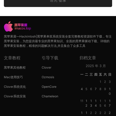
请先
登录
黑苹果屋—Hackintosh|黑苹果单双系统安装全套完整教程资源软件下载，专注
黑苹果安装，为您提供最专业的黑苹果知识、全面的黑苹果驱动下载、详细的
黑苹果安装教程，精准的问题解决方法,并且集合了众多工具
文章教程
引导下载
归档文章
2025 年 3 月
黑苹果其他教程
Clover
一
二
三
四
五
六
日
Mac使用技巧
Ozmosis
1
2
3
Clover系统优化
OpenCore
4
5
6
7
8
9
1
0
Clover系统安装
Chameleon
11
1
1
1
1
1
1
2
3
4
5
6
7
1
1
2
2
2
2
2