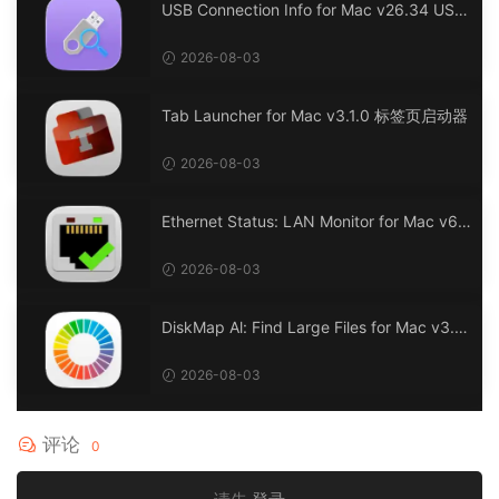
USB Connection Info for Mac v26.34 USB
连接信息
2026-08-03
Tab Launcher for Mac v3.1.0 标签页启动器
2026-08-03
Ethernet Status: LAN Monitor for Mac v6.
0 以太网状态：LAN 监控
2026-08-03
DiskMap Al: Find Large Files for Mac v3.1
DiskMap AL：查找大文件
2026-08-03
评论
0