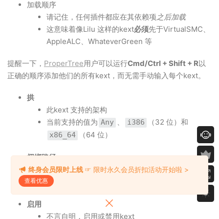
加载顺序
请记住，任何插件都应在其依赖项
之后加载
这意味着像Lilu 这样的kext
必须
先于VirtualSMC、
AppleALC、WhateverGreen 等
提醒一下，
ProperTree
用户可以运行
Cmd/Ctrl + Shift + R
以
正确的顺序添加他们的所有kext，而无需手动输入每个kext。
拱
此kext 支持的架构
当前支持的值为
、
（32 位）和
Any
i386
（64 位）
x86_64
捆绑路径
kext 的名称
终身会员限时上线
☞ 限时永久会员折扣活动开始啦 >
前任：
查看优惠
Lilu.kext
启用
不言自明，启用或禁用kext