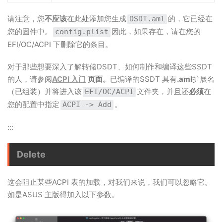
请注意，您
不应该
在此处添加您生成
的，它已经在
DSDT.aml
您的固件中。
因此，如果存在，请在您的
config.plist
EFI/OC/ACPI 下删除它的条目。
对于那些想要深入了解转储DSDT、如何制作和编译这些SSDT
的人，请参阅
ACPI 入门
页面。
已编译的SSDT 具有
.aml
扩展名
（已组装）并将进入该
文件夹，并且还
必须
在
EFI/OC/ACPI
您的配置中指定
。
ACPI -> Add
:::
Delete
这会阻止某些ACPI 表的加载，对我们来说，我们可以忽略它。
如是ASUS 主版得加入以下参数。