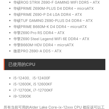
华硕ROG STRIX Z690-F GAMING WIFI DDR5 – ATX
华硕PRIME Z690M-PLUS D4 DDR4 – microATX
华硕PRIME Z690-P D4 LGA DDR4 – ATX
华硕TUF GAMING Z690-PLUS D4 DDR4 – ATX
华硕PRIME B660M-K D4 DDR4 – microATX
华擎Z690 Pro RS DDR4 – ATX
华擎Z690 Steel Legend WiFi 6E DDR4 – ATX
华擎B660M-HDV DDR4 – microATX
微星PRO Z690-A DD5 – ATX
已使用的CPU
i5-12400、i5-12400F
i5-12600K, i5 12600KF
i7-12700K, i7-12700KF
i9-12900K
所有当前可用的Alder Lake Core-ix-12xxx CPU 都应该可以工