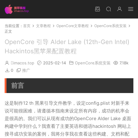
当前位置：
首页
文章教程
OpenCore文章教程
OpenCore系统安装
正文
OpenCore 引导 Alder Lake (12th-Gen Intel)
Hackintos黑苹果配置教程
imacos.top
2025-02-14
OpenCore系统安装
7.18k
0
推广
前言
这是制作12 th 黑果引导文件教学，设定config.plist 对新手来
说可能很困难，请遵循本指南来设定所有内容，成功的机率会
是很高的。我们可以从现有成功的OpenCore Alder Lake 桌面
构建中学到什么？我查看了主要英语和德语hackintosh 网站上
搜寻成功安装的案例，我将分享我在查看这些构建、文档和配