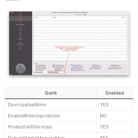
Quirk
Enabled
DevirtualiseMmio
YES
EnableWriteUnprotector
NO
ProtectUefiServices
YES
RebuildAppleMemoryMap
YES