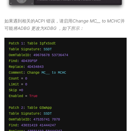
如果遇到相关的ACPI 错误，请启用
Change MC__ to MCHC
并
可能
将ADBG 更改为XDBG ，如下所示：
Patch
1
:
Table
IgfxSsdt
Table
Signature
:
OemTableID
:
49676678
53736474
Find
:
4D435F5F
Replace
:
4D434843
Comment
:
Change
Count
=
0
Limit
=
0
Skip
=
0
Enabled
=
True
Patch
2
:
Table
GSWApp
Table
Signature
:
OemTableID
:
47535741
7070
Find
:
43031419
41444247