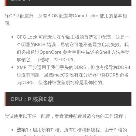
除CPU 配置外，所有BIOS 配置与Comet Lake 使用的基本相
同。
CFG Lock 可能无法在华硕主板的首选项中配置。这是一
个明显的BIOS 错误，尽管它可能不会导致启动失败。我
们必须通过OpenCore 参考手册中描述的Shell 方法手动
解锁它。
（维特，22-01-09）
XMP 至少适用于我们手头的DDR5，但也有报导称DDR4
也没有问题。虽然macOS 没有在分析器中将DDR5 命名
为DDR5，但这种细微差别纯粹是装饰性的。
CPU：P 核和E 核
尝试使用以下任一配置，看看哪种配置最适合您的工作流程：
选项1：
启用所有P 核、所有E 核和超线程。由于P 核的