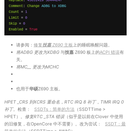
Replace
:
43031419
58444247
Comment
:
Change
Count
=
1
Limit
=
0
Skip
=
0
Enabled
=
True
请参阅：
修复
技嘉
Z690
主板
上的睡眠唤醒问题。
将ADBG 更改为XDBG
与
技嘉
Z690 板上的
ACPI 错误
有
关。
将MC__ 更改为MCHC
也用于
华硕
Z690 主板。
HPET _CRS 到XCRS 重命名
，
RTC IRQ 8 补丁
，
TIMR IRQ 0
补丁。
检查：
SSDTs：简单的方法
（SSDTTime >
HPET）。
修复RTC _STA 错误
（似乎是以前在Clover 中使用
的旧修复，在OpenCore 中不需要）。改为尝试：
SSDT：最