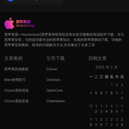
op
黑苹果屋—Hackintosh|黑苹果单双系统安装全套完整教程资源软件下载，专注
黑苹果安装，为您提供最专业的黑苹果知识、全面的黑苹果驱动下载、详细的
黑苹果安装教程，精准的问题解决方法,并且集合了众多工具
文章教程
引导下载
归档文章
2025 年 2 月
黑苹果其他教程
Clover
一
二
三
四
五
六
日
Mac使用技巧
Ozmosis
1
2
3
Clover系统优化
OpenCore
4
5
6
7
8
9
1
0
Clover系统安装
Chameleon
11
1
1
1
1
1
1
2
3
4
5
6
7
1
1
2
2
2
2
2
8
9
0
1
2
3
4