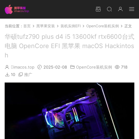
当前位置：
首页
黑苹果安装
装机实例EFI
OpenCore装机实例
正文
华硕tufz790 plus d4 i5 13600kf rtx6600台式
电脑 OpenCore EFI 黑苹果 macOS Hackintos
h
imacos.top
2025-02-08
OpenCore装机实例
718
10
推广