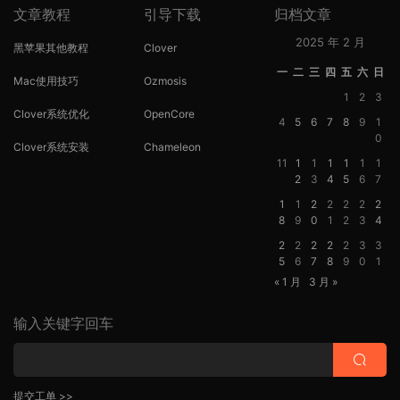
文章教程
引导下载
归档文章
2025 年 2 月
黑苹果其他教程
Clover
一
二
三
四
五
六
日
Mac使用技巧
Ozmosis
1
2
3
Clover系统优化
OpenCore
4
5
6
7
8
9
1
0
Clover系统安装
Chameleon
11
1
1
1
1
1
1
2
3
4
5
6
7
1
1
2
2
2
2
2
8
9
0
1
2
3
4
2
2
2
2
2
3
3
5
6
7
8
9
0
1
« 1 月
3 月 »
输入关键字回车
提交工单 >>