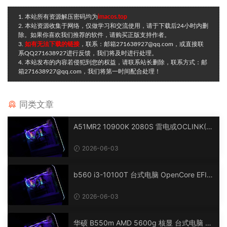
1. 本站所有资源解压密码均为
imacos.top
2. 本站资源收集于网络，仅做学习和交流使用，请于下载后24小时内删
除。如果你喜欢我们推荐的软件，请购买正版支持作者。
3.
如有无法下载的链接
，联系：邮箱271638927@qq.com，或直接联
系QQ271638927进行反馈，我们将及时进行处理。
4. 本站发布的内容若侵犯到您的权益，请联系站长删除，联系方式：邮
箱271638927@qq.com，我们将第一时间配合处理！
同类文章
A51MR2 10900K 2080S 雷电或OCLINK(R
X6900XT) 台式电脑 OpenCore EFI 黑苹果
macOS Hackintosh
2026-06-03
b560 i3-10100T 台式电脑 OpenCore EFI
黑苹果 macOS Hackintosh
2026-06-03
华硕 B550m AMD 5600g 核显 台式电脑 O