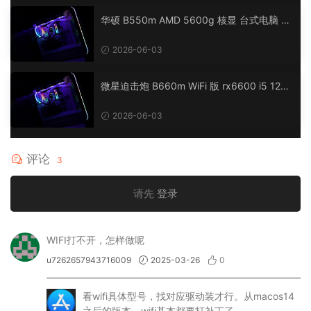
华硕 B550m AMD 5600g 核显 台式电脑 O
penCore EFI 黑苹果 macOS Hackintosh
2026-06-03
微星迫击炮 B660m WiFi 版 rx6600 i5 1240
0 台式电脑 OpenCore EFI 黑苹果 macOS H
ackintosh
2026-06-03
评论
3
请先
登录
WIFI打不开，怎样做呢
u7262657943716009
2025-03-26
0
看wifi具体型号，找对应驱动装才行。从macos14
之后的版本，wifi基本都要打补丁了。