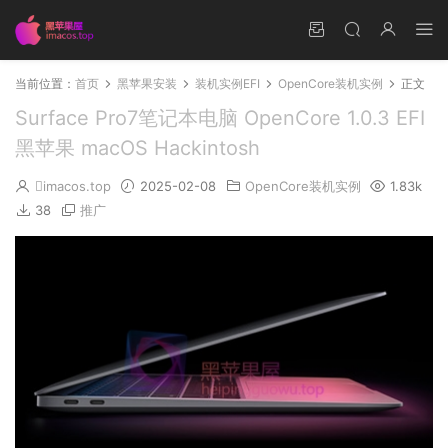
当前位置：
首页
黑苹果安装
装机实例EFI
OpenCore装机实例
正文
Surface Pro7笔记本电脑 OpenCore 1.0.3 EFI
黑苹果 macOS Hackintosh
imacos.top
2025-02-08
OpenCore装机实例
1.83k
38
推广