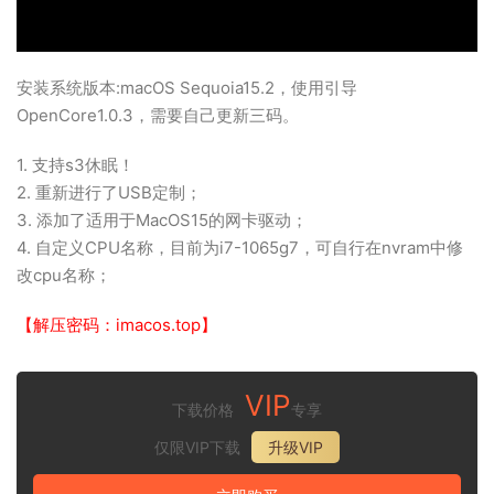
安装系统版本:macOS Sequoia15.2，使用引导
OpenCore1.0.3，需要自己更新三码。
1. 支持s3休眠！
2. 重新进行了USB定制；
3. 添加了适用于MacOS15的网卡驱动；
4. 自定义CPU名称，目前为i7-1065g7，可自行在nvram中修
改cpu名称；
【解压密码：imacos.top】
VIP
下载价格
专享
仅限VIP下载
升级VIP