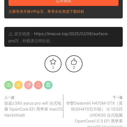
立即购买
注册登录升级VIP会员，尊享全站资源下载特权
原文链接：
https://imacos.top/2025/02/08/surface-
pro7/
，转载请注明出处。
1
2
上一篇
下一篇
技嘉z390 aorus pro wifi 台式电
华擎Deskmini H470M-STX（英
脑 OpenCore EFI 黑苹果 macOS
特尔H470芯片组） i3 10325
Hackintosh
UHD630 台式电脑
OpenCore1.0.3 EFI 黑苹果
macOS Hackintosh