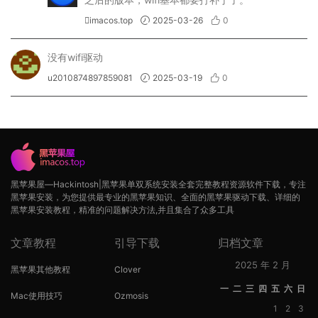
imacos.top
2025-03-26
0
没有wifi驱动
u2010874897859081
2025-03-19
0
黑苹果屋—Hackintosh|黑苹果单双系统安装全套完整教程资源软件下载，专注
黑苹果安装，为您提供最专业的黑苹果知识、全面的黑苹果驱动下载、详细的
黑苹果安装教程，精准的问题解决方法,并且集合了众多工具
文章教程
引导下载
归档文章
2025 年 2 月
黑苹果其他教程
Clover
一
二
三
四
五
六
日
Mac使用技巧
Ozmosis
1
2
3