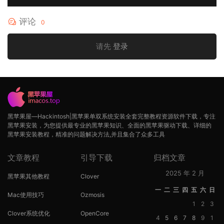
评论
0
请先
登录
黑苹果屋—Hackintosh|黑苹果单双系统安装全套完整教程资源软件下载，专注
黑苹果安装，为您提供最专业的黑苹果知识、全面的黑苹果驱动下载、详细的
黑苹果安装教程，精准的问题解决方法,并且集合了众多工具
文章教程
引导下载
归档文章
2025 年 2 月
黑苹果其他教程
Clover
一
二
三
四
五
六
日
Mac使用技巧
Ozmosis
1
2
3
Clover系统优化
OpenCore
4
5
6
7
8
9
1