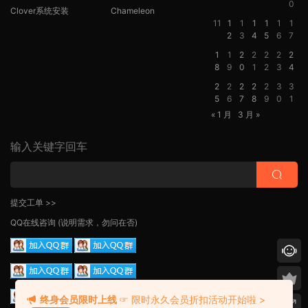
0
Clover系统安装
Chameleon
11
1
1
1
1
1
1
2
3
4
5
6
7
1
1
2
2
2
2
2
8
9
0
1
2
3
4
2
2
2
2
2
3
3
5
6
7
8
9
0
1
« 1 月
3 月 »
输入关键字回车
提交工单 >>
QQ在线咨询
(说明需求，勿问在否)
终身会员限时上线
☞ 限时永久会员折扣活动开始啦 >