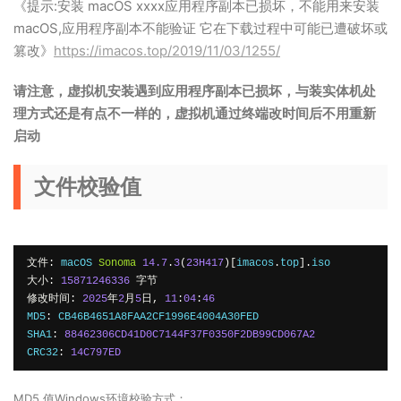
《提示:安装 macOS xxxx应用程序副本已损坏，不能用来安装
macOS,应用程序副本不能验证 它在下载过程中可能已遭破坏或
篡改》
https://imacos.top/2019/11/03/1255/
请注意，虚拟机安装遇到应用程序副本已损坏，与装实体机处
理方式还是有点不一样的，虚拟机通过终端改时间后不用重新
启动
文件校验值
文件:
 macOS 
Sonoma
14.7
.
3
(
23H417
)[
imacos
.
top
].
iso
大小:
15871246336
字节
修改时间:
2025
年
2
月
5
日,
11
:
04
:
46
MD5
:
 CB46B4651A8FAA2CF1996E4004A30FED
SHA1
:
88462306CD41D0C7144F37F0350F2DB99CD067A2
CRC32
:
14C797ED
MD5 值Windows环境校验方式：