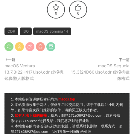
0
6
CDR
ISO
macOS Sonoma 14
上一篇
下一篇
macOS Ventura
macOS Sequoia
13.7.3(22H417).iso/.cdr 虚拟机
15.3(24D60).iso/.cdr 虚拟机镜
镜像懒人版格式
像格式
1. 本站所有资源解压密码均为
imacos.top
2. 本站资源收集于网络，仅做学习和交流使用，请于下载后24小时内删
除。如果你喜欢我们推荐的软件，请购买正版支持作者。
3.
如有无法下载的链接
，联系：邮箱271638927@qq.com，或直接联
系QQ271638927进行反馈，我们将及时进行处理。
4. 本站发布的内容若侵犯到您的权益，请联系站长删除，联系方式：邮
箱271638927@qq.com，我们将第一时间配合处理！