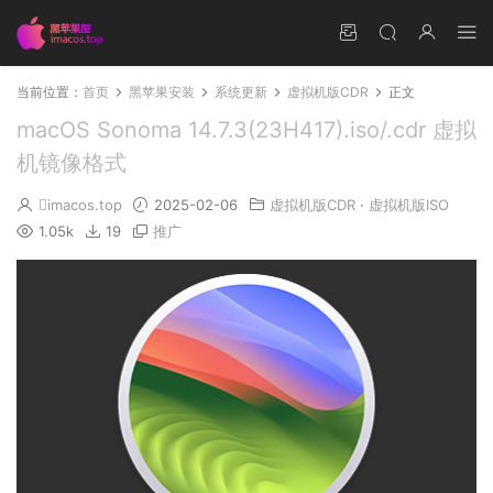
当前位置：
首页
黑苹果安装
系统更新
虚拟机版CDR
正文
macOS Sonoma 14.7.3(23H417).iso/.cdr 虚拟
机镜像格式
imacos.top
2025-02-06
虚拟机版CDR
·
虚拟机版ISO
1.05k
19
推广