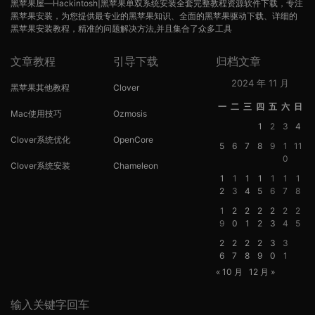
黑苹果屋—Hackintosh|黑苹果单双系统安装全套完整教程资源软件下载，专注
黑苹果安装，为您提供最专业的黑苹果知识、全面的黑苹果驱动下载、详细的
黑苹果安装教程，精准的问题解决方法,并且集合了众多工具
文章教程
引导下载
归档文章
2024 年 11 月
黑苹果其他教程
Clover
一
二
三
四
五
六
日
Mac使用技巧
Ozmosis
1
2
3
4
Clover系统优化
OpenCore
5
6
7
8
9
1
11
0
Clover系统安装
Chameleon
1
1
1
1
1
1
1
2
3
4
5
6
7
8
1
2
2
2
2
2
2
9
0
1
2
3
4
5
2
2
2
2
3
3
6
7
8
9
0
1
« 10 月
12 月 »
输入关键字回车