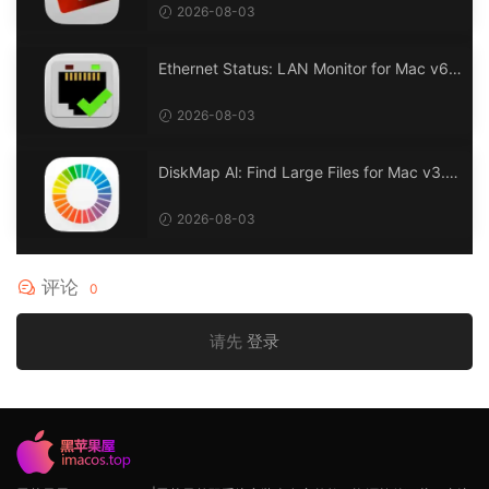
2026-08-03
Ethernet Status: LAN Monitor for Mac v6.
0 以太网状态：LAN 监控
2026-08-03
DiskMap Al: Find Large Files for Mac v3.1
DiskMap AL：查找大文件
2026-08-03
评论
0
请先
登录