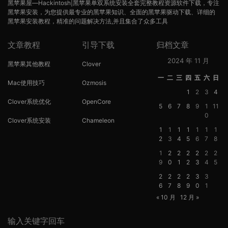
黑苹果屋—Hackintosh|黑苹果单双系统安装全套完整教程资源软件下载，专注
黑苹果安装，为您提供最专业的黑苹果知识、全面的黑苹果驱动下载、详细的
黑苹果安装教程，精准的问题解决方法,并且集合了众多工具
文章教程
引导下载
归档文章
2024 年 11 月
黑苹果其他教程
Clover
一
二
三
四
五
六
日
Mac使用技巧
Ozmosis
1
2
3
4
Clover系统优化
OpenCore
5
6
7
8
9
1
11
0
Clover系统安装
Chameleon
1
1
1
1
1
1
1
2
3
4
5
6
7
8
1
2
2
2
2
2
2
9
0
1
2
3
4
5
2
2
2
2
3
3
6
7
8
9
0
1
« 10 月
12 月 »
输入关键字回车