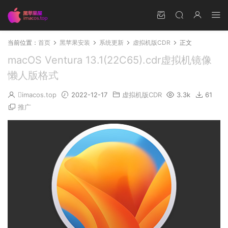
当前位置：
首页
黑苹果安装
系统更新
虚拟机版CDR
正文
macOS Ventura 13.1(22C65).cdr虚拟机镜像
懒人版格式
imacos.top
2022-12-17
虚拟机版CDR
3.3k
61
推广