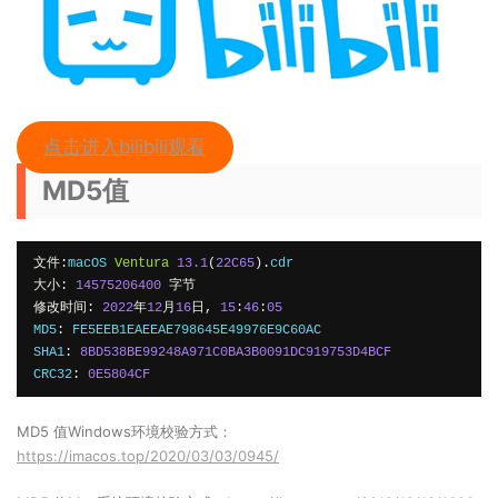
点击进入bilibili观看
MD5值
文件:
macOS 
Ventura
13.1
(
22C65
).
大小:
14575206400
字节
修改时间:
2022
年
12
月
16
日,
15
:
46
:
05
MD5
:
 FE5EEB1EAEEAE798645E49976E9C60AC

SHA1
:
8BD538BE99248A971C0BA3B0091DC919753D4BCF
CRC32
:
0E5804CF
MD5 值Windows环境校验方式：
https://imacos.top/2020/03/03/0945/