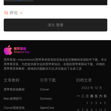
评论
0
请先
登录
黑苹果屋—Hackintosh|黑苹果单双系统安装全套完整教程资源软件下载，专注
黑苹果安装，为您提供最专业的黑苹果知识、全面的黑苹果驱动下载、详细的
黑苹果安装教程，精准的问题解决方法,并且集合了众多工具
文章教程
引导下载
归档文章
2022 年 12 月
黑苹果其他教程
Clover
一
二
三
四
五
六
日
Mac使用技巧
Ozmosis
1
2
3
4
5
Clover系统优化
OpenCore
6
7
8
9
1
11
1