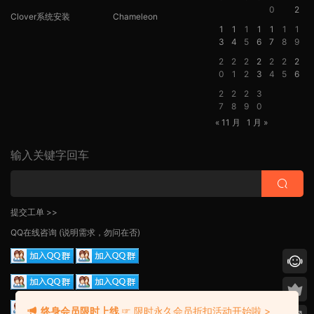
0
2
Clover系统安装
Chameleon
1
1
1
1
1
1
1
3
4
5
6
7
8
9
2
2
2
2
2
2
2
0
1
2
3
4
5
6
2
2
2
3
7
8
9
0
« 11 月
1 月 »
输入关键字回车
提交工单 >>
QQ在线咨询
(说明需求，勿问在否)
终身会员限时上线
☞ 限时永久会员折扣活动开始啦 >