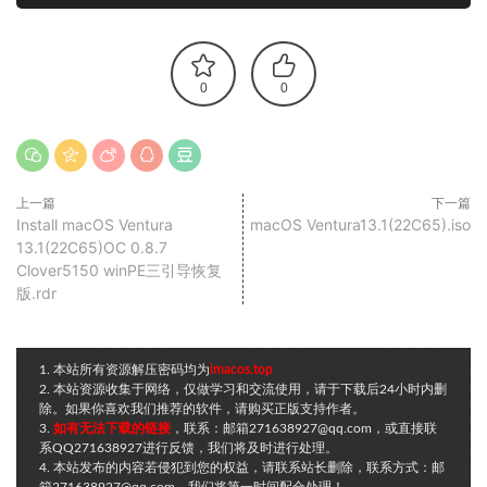
0
0
上一篇
下一篇
Install macOS Ventura
macOS Ventura13.1(22C65).iso
13.1(22C65)OC 0.8.7
Clover5150 winPE三引导恢复
版.rdr
1. 本站所有资源解压密码均为
imacos.top
2. 本站资源收集于网络，仅做学习和交流使用，请于下载后24小时内删
除。如果你喜欢我们推荐的软件，请购买正版支持作者。
3.
如有无法下载的链接
，联系：邮箱271638927@qq.com，或直接联
系QQ271638927进行反馈，我们将及时进行处理。
4. 本站发布的内容若侵犯到您的权益，请联系站长删除，联系方式：邮
箱271638927@qq.com，我们将第一时间配合处理！