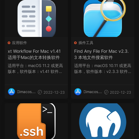
应用软件
插件工具
xt Workflow For Mac v1.41
Find Any File For Mac v2.3.
适用于Mac的文本转换软件
3 本地文件搜索软件
适用平台：macOS 11.2 或更高
适用平台：macOS 10.11 或更高
版本，软件版本：v1.41 软件介
版本，软件版本：v2.3.3 软件
绍 一个功能强大...
介绍 Find Any File ...
imacos.t
imacos.t
2022-12-23
2022-12-23
op
op