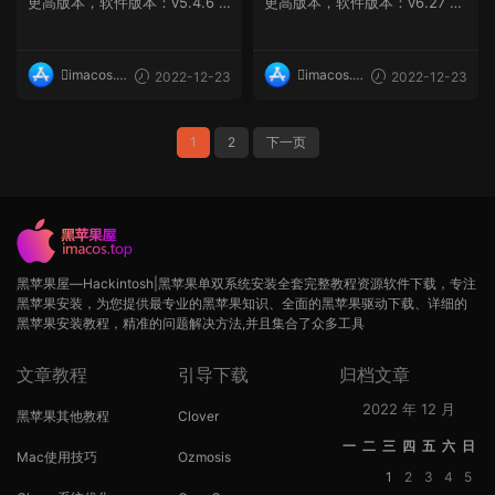
更高版本，软件版本：v5.4.6 G
更高版本，软件版本：v6.27 软
eekbench 是非常知名...
件介绍 Principle For ...
imacos.t
imacos.t
2022-12-23
2022-12-23
op
op
1
2
下一页
黑苹果屋—Hackintosh|黑苹果单双系统安装全套完整教程资源软件下载，专注
黑苹果安装，为您提供最专业的黑苹果知识、全面的黑苹果驱动下载、详细的
黑苹果安装教程，精准的问题解决方法,并且集合了众多工具
文章教程
引导下载
归档文章
2022 年 12 月
黑苹果其他教程
Clover
一
二
三
四
五
六
日
Mac使用技巧
Ozmosis
1
2
3
4
5