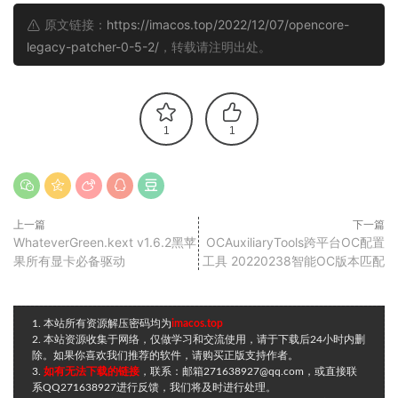
原文链接：
https://imacos.top/2022/12/07/opencore-
legacy-patcher-0-5-2/
，转载请注明出处。
1
1
上一篇
下一篇
WhateverGreen.kext v1.6.2黑苹
OCAuxiliaryTools跨平台OC配置
果所有显卡必备驱动
工具 20220238智能OC版本匹配
1. 本站所有资源解压密码均为
imacos.top
2. 本站资源收集于网络，仅做学习和交流使用，请于下载后24小时内删
除。如果你喜欢我们推荐的软件，请购买正版支持作者。
3.
如有无法下载的链接
，联系：邮箱271638927@qq.com，或直接联
系QQ271638927进行反馈，我们将及时进行处理。