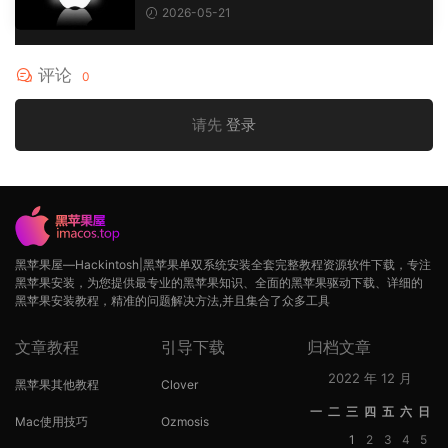
2026-05-21
评论
0
请先
登录
黑苹果屋—Hackintosh|黑苹果单双系统安装全套完整教程资源软件下载，专注
黑苹果安装，为您提供最专业的黑苹果知识、全面的黑苹果驱动下载、详细的
黑苹果安装教程，精准的问题解决方法,并且集合了众多工具
文章教程
引导下载
归档文章
2022 年 12 月
黑苹果其他教程
Clover
一
二
三
四
五
六
日
Mac使用技巧
Ozmosis
1
2
3
4
5