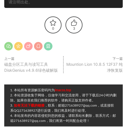
请注明出处。
0
3
上一篇
下一篇
磁盘分区工具与读写工具
Mountion Lion 10.8.5 12F37 纯
DiskGenius v4.9.6绿色破解版
净恢复版
1. 本站所有资源解压密码均为
imacos.top
2. 本站资源收集于网络，仅做学习和交流使用，请于下载后24小时内删
除。如果你喜欢我们推荐的软件，请购买正版支持作者。
3.
如有无法下载的链接
，联系：邮箱271638927@qq.com，或直接联
系QQ271638927进行反馈，我们将及时进行处理。
4. 本站发布的内容若侵犯到您的权益，请联系站长删除，联系方式：邮
箱271638927@qq.com，我们将第一时间配合处理！