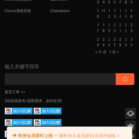
3
4
5
6
7
8
9
Clover系统安装
Chameleon
1
11
1
1
1
1
1
0
2
3
4
5
6
1
1
1
2
2
2
2
7
8
9
0
1
2
3
2
2
2
2
2
2
3
4
5
6
7
8
9
0
« 11 月
1 月 »
输入关键字回车
提交工单 >>
QQ在线咨询
(说明需求，勿问在否)
终身会员限时上线
☞ 限时永久会员折扣活动开始啦 >