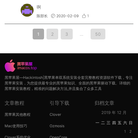
啊
陈部长
2020-02-09
1
1
2
3
…
50
黑苹果屋—Hackintosh|黑苹果单双系统安装全套完整教程资源软件下载，专注
黑苹果安装，为您提供最专业的黑苹果知识、全面的黑苹果驱动下载、详细的
黑苹果安装教程，精准的问题解决方法,并且集合了众多工具
文章教程
引导下载
归档文章
2019 年 12 月
黑苹果其他教程
Clover
一
二
三
四
五
六
日
Mac使用技巧
Ozmosis
1
2
Clover系统优化
OpenCore