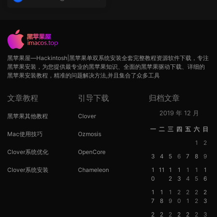
op
黑苹果屋—Hackintosh|黑苹果单双系统安装全套完整教程资源软件下载，专注
黑苹果安装，为您提供最专业的黑苹果知识、全面的黑苹果驱动下载、详细的
黑苹果安装教程，精准的问题解决方法,并且集合了众多工具
文章教程
引导下载
归档文章
2019 年 12 月
黑苹果其他教程
Clover
一
二
三
四
五
六
日
Mac使用技巧
Ozmosis
1
2
Clover系统优化
OpenCore
3
4
5
6
7
8
9
Clover系统安装
Chameleon
1
11
1
1
1
1
1
0
2
3
4
5
6
1
1
1
2
2
2
2
7
8
9
0
1
2
3
2
2
2
2
2
2
3