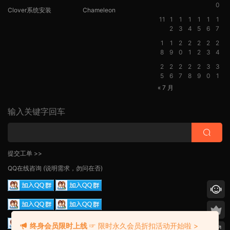
0
Clover系统安装
Chameleon
11
1
1
1
1
1
1
2
3
4
5
6
7
1
1
2
2
2
2
2
8
9
0
1
2
3
4
2
2
2
2
2
3
3
5
6
7
8
9
0
1
« 7 月
输入关键字回车
提交工单 >>
QQ在线咨询
(说明需求，勿问在否)
终身会员限时上线
☞ 限时永久会员折扣活动开始啦 >