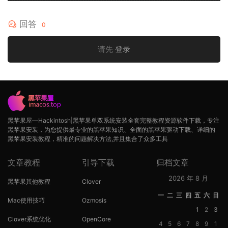
回答
0
请先
登录
黑苹果屋—Hackintosh|黑苹果单双系统安装全套完整教程资源软件下载，专注
黑苹果安装，为您提供最专业的黑苹果知识、全面的黑苹果驱动下载、详细的
黑苹果安装教程，精准的问题解决方法,并且集合了众多工具
文章教程
引导下载
归档文章
2026 年 8 月
黑苹果其他教程
Clover
一
二
三
四
五
六
日
Mac使用技巧
Ozmosis
1
2
3
Clover系统优化
OpenCore
4
5
6
7
8
9
1