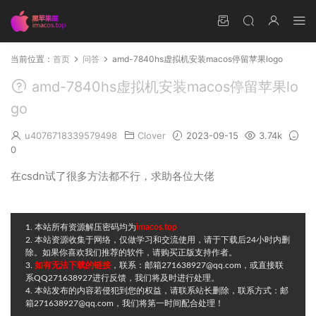
当前位置：
首页
问答
amd-7840hs虚拟机安装macos停留苹果logo
amd-7840hs虚拟机安装macos停留苹果lo
go
u4076718339579498
Clover
2023-09-15
3.74k
0
在csdn试了很多方法都不行，求助各位大佬
1. 本站所有资源解压密码均为
imacos.top
2. 本站资源收集于网络，仅做学习和交流使用，请于下载后24小时内删
除。如果你喜欢我们推荐的软件，请购买正版支持作者。
3.
如有无法下载的链接
，联系：邮箱271638927@qq.com，或直接联
系QQ271638927进行反馈，我们将及时进行处理。
4. 本站发布的内容若侵犯到您的权益，请联系站长删除，联系方式：邮
箱271638927@qq.com，我们将第一时间配合处理！