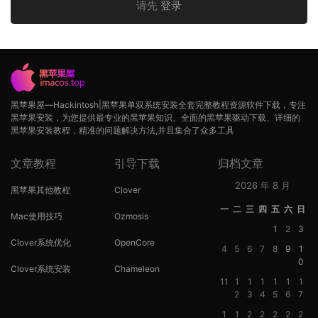
请先
登录
黑苹果屋—Hackintosh|黑苹果单双系统安装全套完整教程资源软件下载，专注
黑苹果安装，为您提供最专业的黑苹果知识、全面的黑苹果驱动下载、详细的
黑苹果安装教程，精准的问题解决方法,并且集合了众多工具
文章教程
引导下载
归档文章
2026 年 8 月
黑苹果其他教程
Clover
一
二
三
四
五
六
日
Mac使用技巧
Ozmosis
1
2
3
Clover系统优化
OpenCore
4
5
6
7
8
9
1
0
Clover系统安装
Chameleon
11
1
1
1
1
1
1
2
3
4
5
6
7
1
1
2
2
2
2
2