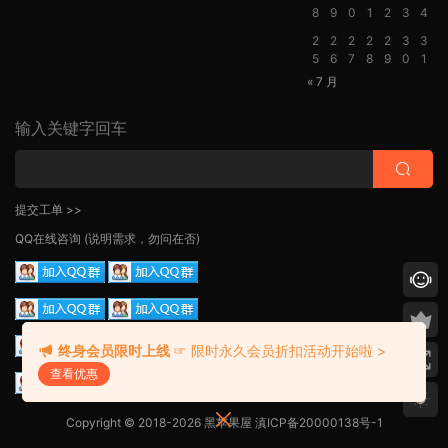
8
9
0
1
2
3
4
2
2
2
2
2
3
3
5
6
7
8
9
0
1
« 7 月
输入关键字回车
提交工单 >>
QQ在线咨询
(说明需求，勿问在否)
终身会员限时上线
☞ 限时永久会员折扣活动开始啦 >
查看优惠
Copyright © 2018-2026 黑苹果屋
滇ICP备20000138号-1