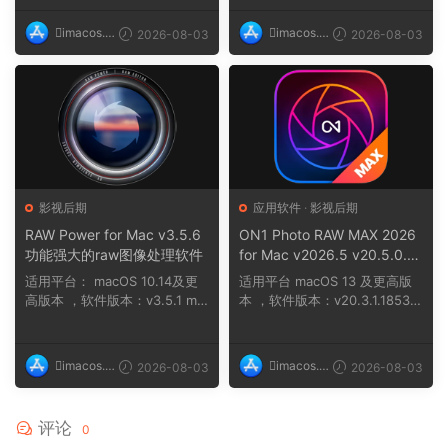
imacos.t
imacos.t
2026-08-03
2026-08-03
op
op
影视后期
应用软件
·
影视后期
RAW Power for Mac v3.5.6
ON1 Photo RAW MAX 2026
功能强大的raw图像处理软件
for Mac v2026.5 v20.5.0.19
010 一款功能全面性能出色的
适用平台： macOS 10.14及更
适用平台 macOS 13 及更高版
照片编辑软件
高版本 ，软件版本：v3.5.1 ma
本 ，软件版本：v20.3.1.18535
cOS 10.14及...
，架构：ARM, ...
imacos.t
imacos.t
2026-08-03
2026-08-03
op
op
评论
0