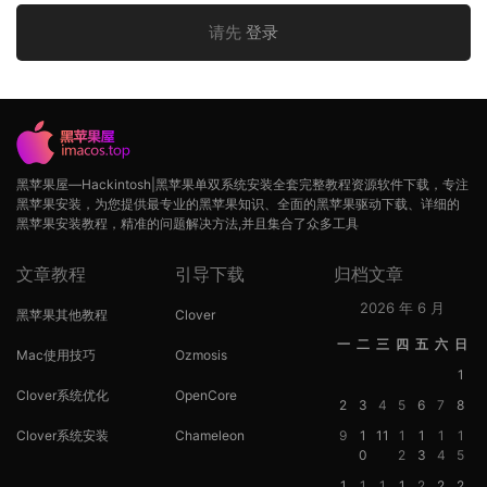
请先
登录
黑苹果屋—Hackintosh|黑苹果单双系统安装全套完整教程资源软件下载，专注
黑苹果安装，为您提供最专业的黑苹果知识、全面的黑苹果驱动下载、详细的
黑苹果安装教程，精准的问题解决方法,并且集合了众多工具
文章教程
引导下载
归档文章
2026 年 6 月
黑苹果其他教程
Clover
一
二
三
四
五
六
日
Mac使用技巧
Ozmosis
1
Clover系统优化
OpenCore
2
3
4
5
6
7
8
Clover系统安装
Chameleon
9
1
11
1
1
1
1
0
2
3
4
5
1
1
1
1
2
2
2