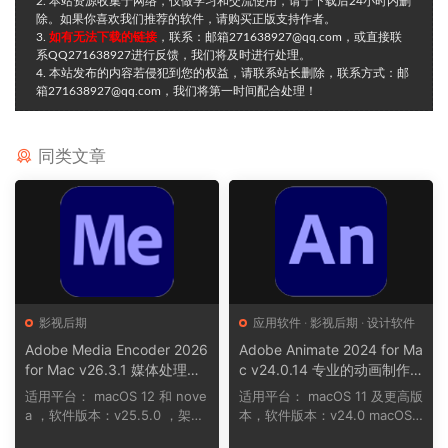
2. 本站资源收集于网络，仅做学习和交流使用，请于下载后24小时内删
除。如果你喜欢我们推荐的软件，请购买正版支持作者。
3.
如有无法下载的链接
，联系：邮箱271638927@qq.com，或直接联
系QQ271638927进行反馈，我们将及时进行处理。
4. 本站发布的内容若侵犯到您的权益，请联系站长删除，联系方式：邮
箱271638927@qq.com，我们将第一时间配合处理！
同类文章
影视后期
应用软件
·
影视后期
·
设计软件
Adobe Media Encoder 2026
Adobe Animate 2024 for Ma
for Mac v26.3.1 媒体处理工
c v24.0.14 专业的动画制作
具
软件
适用平台： macOS 12 和 nove
适用平台： macOS 11 及更高版
a ，软件版本：v25.5.0 ，架
本，软件版本：v24.0 macOS 1
构：ARM, x86 (6...
2 及更高版...