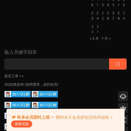
6
7
8
9
0
1
2
2
2
2
2
2
2
2
3
4
5
6
7
8
9
3
3
0
1
« 5 月
7 月 »
输入关键字回车
提交工单 >>
QQ在线咨询
(说明需求，勿问在否)
终身会员限时上线
☞ 限时永久会员折扣活动开始啦 >
查看优惠