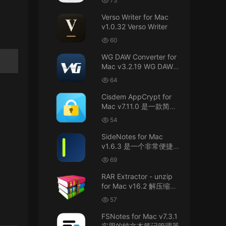
73
接！直接从苹果公司下载。
件
Verso Writer for Mac
v1.0.32 Verso Writer
u6525353742092371
• 2026-07-26
60
不懂就问，AIO版本表示什么意思呢？
WG DAW Converter for
来源：
DaVinci Resolve Studio 21 for Mac
Mac v3.2.19 WG DAW转
v21.0.3 AIO 达芬奇世界顶级调色软件
换器
64
janm999 • 2026-07-23
Cisdem AppCrypt for
Mac v7.11.0 是一款简单
谢谢分享~
好用的Mac应用加密软件
54
来源：
AppleIGC.kext v1.8 黑苹果2.5G有线网卡
SideNotes for Mac
驱动i225 i226
v1.6.3 是一个非常便捷的
笔记软件
69
u9121732520675862 • 2026-07-22
RAR Extractor - unzip
可以重新发送夸克的资源吗，夸克的已经失
for Mac v16.2 解压缩工
效了
具
57
来源：
零基础完整2026最新VMware安装macOS
FSNotes for Mac v7.3.1
Tahoe 26官方原版系统Windows110环境下
实用的纯文本笔记管理器