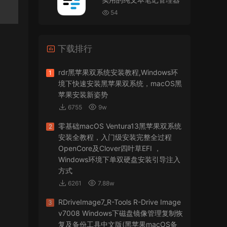
VMware Workstation 17 Pro虚拟机黑苹果双系统
安装unlocker解锁补丁
54
jir75
• 2026-07-21
下载排行
怎么安装？
来源：
PDFify for Mac v5.0 专业的PDF处理软件
rdr黑苹果双系统安装教程,Windows环
1
境下快速安装黑苹果双系统，macOS黑
imacos.top
• 2026-07-19
苹果安装新姿势
6755
9w
密码都是统一的imacos.top
零基础macOS Ventura13黑苹果双系统
2
来源：
Adobe Photoshop 2026 for Mac v27.8.0
安装全教程，入门级安装完整全过程
专业的图片处理软件
OpenCore及Clover四叶草EFI ，
Windows环境下单双硬盘安装引导注入
方式
6261
7.88w
RDriveImage7_R-Tools R-Drive Image
3
v7008 Windows下磁盘镜像管理复制恢
复及备份工具中文版(黑苹果macOS备