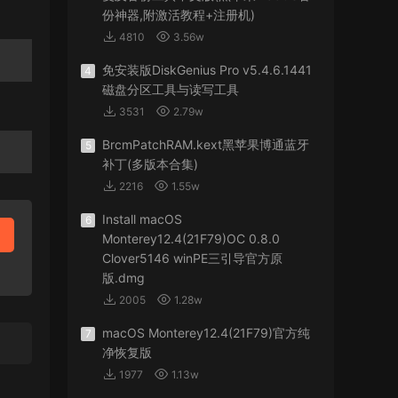
份神器,附激活教程+注册机)
4810
3.56w
免安装版DiskGenius Pro v5.4.6.1441
4
磁盘分区工具与读写工具
3531
2.79w
BrcmPatchRAM.kext黑苹果博通蓝牙
5
补丁(多版本合集)
2216
1.55w
Install macOS
6
Monterey12.4(21F79)OC 0.8.0
Clover5146 winPE三引导官方原
版.dmg
2005
1.28w
macOS Monterey12.4(21F79)官方纯
7
净恢复版
1977
1.13w