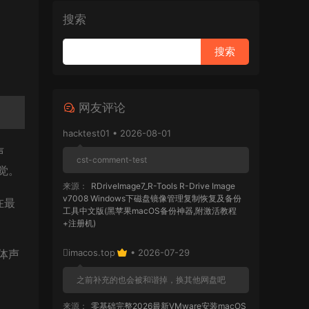
搜索
网友评论
hacktest01 • 2026-08-01
声
cst-comment-test
觉。
来源：
RDriveImage7_R-Tools R-Drive Image
v7008 Windows下磁盘镜像管理复制恢复及备份
在最
工具中文版(黑苹果macOS备份神器,附激活教程
+注册机)
体声
imacos.top
• 2026-07-29
之前补充的也会被和谐掉，换其他网盘吧
来源：
零基础完整2026最新VMware安装macOS