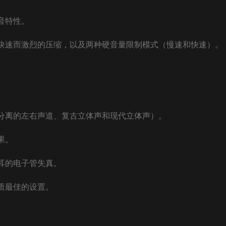
音特性。
、快速而激烈的压缩，以及两种硬音量限制模式（慢速和快速）。
配（分离的左右声道、复古立体声和现代立体声）。
果。
耳的电子管失真。
质最佳的设置。