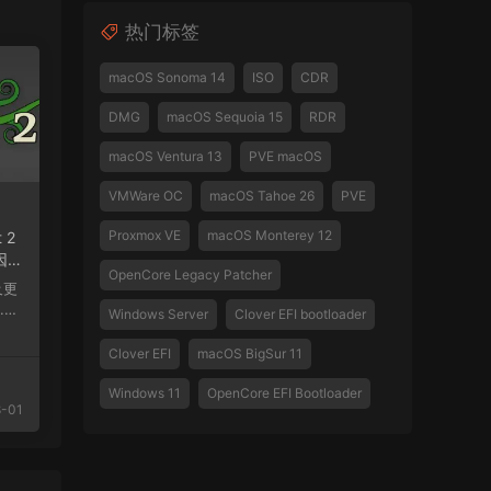
热门标签
macOS Sonoma 14
ISO
CDR
DMG
macOS Sequoia 15
RDR
macOS Ventura 13
PVE macOS
VMWare OC
macOS Tahoe 26
PVE
Proxmox VE
macOS Monterey 12
t 2
因
OpenCore Legacy Patcher
，通
特音
.2
Windows Server
Clover EFI bootloader
.
Clover EFI
macOS BigSur 11
Windows 11
OpenCore EFI Bootloader
-01