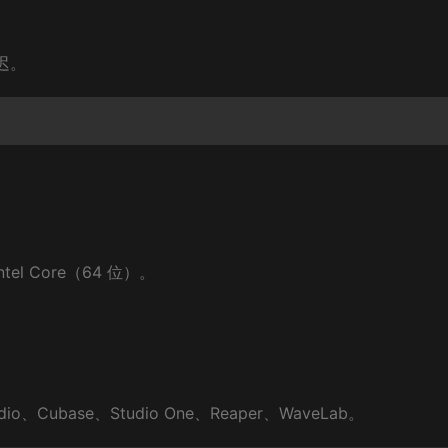
迟。
。
tel Core（64 位）。
udio、Cubase、Studio One、Reaper、WaveLab。