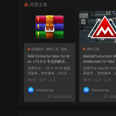
同类文章
应用软件
·
插件工具
·
系统应
插件工具
用
RAR Extractor Max for M
MeldaProduction 
ac v13.9.4 专业的解压缩
leteBundle for Mac
软件
6.07 提供一站式音
适用平台： OS X 10.10 或更
适用平台 macOS 10.14 及更
解决方案，涵盖从作
高版本。软件版本：v10.8.0
高版本 ，软件版本：v2
带处理的所有环节
OS X 10.11 及...
07 ，架构：ARM、x86
44
0
2
43
0
0
imacos.top
imacos.top
2026-08-03
2026