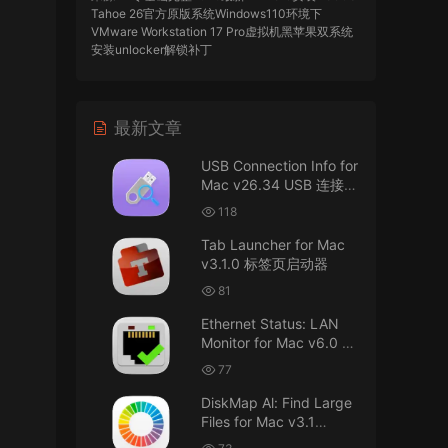
Tahoe 26官方原版系统Windows110环境下
VMware Workstation 17 Pro虚拟机黑苹果双系统
安装unlocker解锁补丁
imacos.top
• 2026-07-29
最新文章
AIO = All In One，一站式整合完整版
USB Connection Info for
来源：
DaVinci Resolve Studio 21 for Mac
Mac v26.34 USB 连接信
v21.0.3 AIO 达芬奇世界顶级调色软件
息
118
imacos.top
• 2026-07-29
Tab Launcher for Mac
v3.1.0 标签页启动器
Mac长存
81
来源：
macOS Golden Gate 27 完整安装包链
Ethernet Status: LAN
接！直接从苹果公司下载。
Monitor for Mac v6.0 以
太网状态：LAN 监控
u8562248263583923 • 2026-07-29
77
DiskMap Al: Find Large
黑苹果已死
Files for Mac v3.1
DiskMap AL：查找大文
来源：
macOS Golden Gate 27 完整安装包链