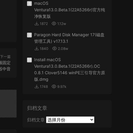
macOS
8
Ventura13.0.Beta.1(22A5266r)官方纯
净恢复版
1872
1.12w
Paragon Hard Disk Manager 17(磁盘
9
管理工具) v17.13.1
1840
2.08w
下一篇
Install macOS
10
型音频固定
Ventura13.0.Beta.1(22A5266r).OC
器中音
0.8.1 Clover5146 winPE三引导官方原
版.dmg
1748
9.97k
归档文章
归档文章