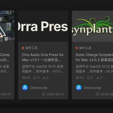
插件工具
插件工具
MComp
Orra Audio Orra Press for
Sonic Charge Synplan
 v202
Mac v1.0.1 一台插件实现
for Mac v2.0.2 探索基
乐制作
多种压缩效果组合
工程合成音乐的新方式
适用平台 macOS 10.15 及更
适用平台 macOS 10.13 及更
曲到母
过培育声音细胞创造独
026.
高版本 ，软件版本：v1.0.1
高版本 ，软件版本：v2.0
色
...
，架构：ARM、x86（6...
，架构：ARM、x86（6..
46
0
0
42
0
0
imacos.top
imacos.top
-08-01
2026-08-01
2026-08