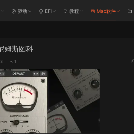
驱动
EFI
教程
Mac软件
.1 索尼姆斯图科
3
1