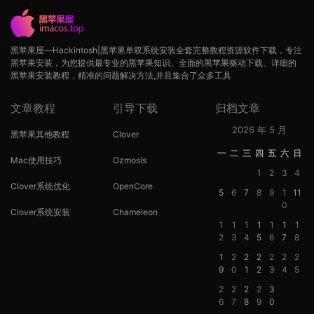
黑苹果屋—Hackintosh|黑苹果单双系统安装全套完整教程资源软件下载，专注
黑苹果安装，为您提供最专业的黑苹果知识、全面的黑苹果驱动下载、详细的
黑苹果安装教程，精准的问题解决方法,并且集合了众多工具
文章教程
引导下载
归档文章
2026 年 5 月
黑苹果其他教程
Clover
一
二
三
四
五
六
日
Mac使用技巧
Ozmosis
1
2
3
4
Clover系统优化
OpenCore
5
6
7
8
9
1
11
0
Clover系统安装
Chameleon
1
1
1
1
1
1
1
2
3
4
5
6
7
8
1
2
2
2
2
2
2
9
0
1
2
3
4
5
2
2
2
2
3
6
7
8
9
0