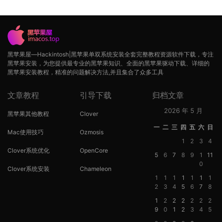
黑苹果屋—Hackintosh|黑苹果单双系统安装全套完整教程资源软件下载，专注
黑苹果安装，为您提供最专业的黑苹果知识、全面的黑苹果驱动下载、详细的
黑苹果安装教程，精准的问题解决方法,并且集合了众多工具
文章教程
引导下载
归档文章
2026 年 5 月
黑苹果其他教程
Clover
一
二
三
四
五
六
日
Mac使用技巧
Ozmosis
1
2
3
4
Clover系统优化
OpenCore
5
6
7
8
9
1
11
0
Clover系统安装
Chameleon
1
1
1
1
1
1
1
2
3
4
5
6
7
8
1
2
2
2
2
2
2
9
0
1
2
3
4
5