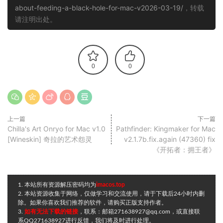
about-feeding-a-black-hole-for-mac-v2026-03-19/
，转载
请注明出处。
0
0
上一篇
下一篇
Chilla's Art Onryo for Mac v1.0
Pathfinder: Kingmaker for Mac
[Wineskin] 奇拉的艺术怨灵
v2.1.7b.fix.again (47360) fix
《开拓者：拥王者》
1. 本站所有资源解压密码均为
imacos.top
2. 本站资源收集于网络，仅做学习和交流使用，请于下载后24小时内删
除。如果你喜欢我们推荐的软件，请购买正版支持作者。
3.
如有无法下载的链接
，联系：邮箱271638927@qq.com，或直接联
系QQ271638927进行反馈，我们将及时进行处理。