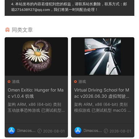
4. 本站发布的内容若侵犯到您的权益，请联系站长删除，联系方式：邮
箱271638927@qq.com，我们将第一时间配合处理！
同类文章
游戏
游戏
Omen Exitio: Hunger for Ma
Virtual Driving School for M
c v1.0.4 饥饿
ac v2026.06.30 虚拟驾驶学
校
架构 ARM, x86 (64-bit) 类别
架构 ARM, x86 (64-bit) 类别
互动故事恐怖游戏 已测试机型
模拟游戏 已测试机型 macOS T
macOS Tahoe,...
ahoe, Mac min...
imacos.t
imacos.t
2026-08-01
2026-08-01
op
op