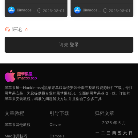
imacos.t
imacos.t
2026-08-01
2026-08-01
op
op
评论
0
请先
登录
黑苹果屋—Hackintosh|黑苹果单双系统安装全套完整教程资源软件下载，专注
黑苹果安装，为您提供最专业的黑苹果知识、全面的黑苹果驱动下载、详细的
黑苹果安装教程，精准的问题解决方法,并且集合了众多工具
文章教程
引导下载
归档文章
2026 年 5 月
黑苹果其他教程
Clover
一
二
三
四
五
六
日
Mac使用技巧
Ozmosis