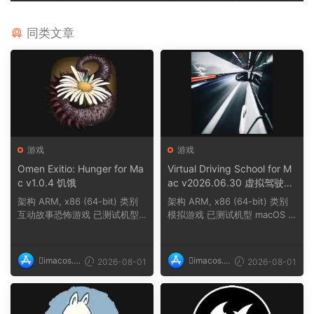
同类文章
游戏
游戏
Omen Exitio: Hunger for Ma
Virtual Driving School for M
c v1.0.4 饥饿
ac v2026.06.30 虚拟驾驶学
校
架构 ARM, x86 (64-bit) 类别
架构 ARM, x86 (64-bit) 类别
互动故事恐怖游戏 已测试机型
模拟游戏 已测试机型 macOS T
macOS Tahoe,...
ahoe, Mac min...
imacos.t
imacos.t
2026-08-01
2026-08-01
op
op