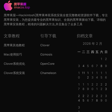
黑苹果屋—Hackintosh|黑苹果单双系统安装全套完整教程资源软件下载，专注
黑苹果安装，为您提供最专业的黑苹果知识、全面的黑苹果驱动下载、详细的
黑苹果安装教程，精准的问题解决方法,并且集合了众多工具
文章教程
引导下载
归档文章
2026 年 2 月
黑苹果其他教程
Clover
一
二
三
四
五
六
日
Mac使用技巧
Ozmosis
1
2
Clover系统优化
OpenCore
3
4
5
6
7
8
9
Clover系统安装
Chameleon
1
11
1
1
1
1
1
0
2
3
4
5
6
1
1
1
2
2
2
2
7
8
9
0
1
2
3
2
2
2
2
2
2
3
4
5
6
7
8
9
0
3
1