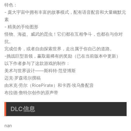
特色：
- 庞大宇宙中拥有丰富的故事模式，配有语音配音和大量幽默元
素
- 精美的手绘图形
怪物、海盗、威武的昆虫！它们都在互相争斗，也都在与你对
抗。
完成任务，或者自由探索世界，走出属于你自己的道路。
-挑战巨型首领，赢取最稀有的奖励（已在当前版本中更新）
以下作者参与了这款游戏的制作：
美术与世界设计——斯科特·范登博斯
迈克·罗森塔尔撰稿
由米克·劳尔（RicePirate）和卡西·埃乌鲁配音
布拉德·詹特尔创作的原声带
DLC信息
nan