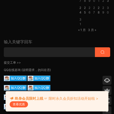
7
8
9
0
1
2
3
2
2
2
2
2
2
3
4
5
6
7
8
9
0
3
1
« 1 月
3 月 »
输入关键字回车
提交工单 >>
QQ在线咨询
(说明需求，勿问在否)
终身会员限时上线
☞ 限时永久会员折扣活动开始啦 >
查看优惠