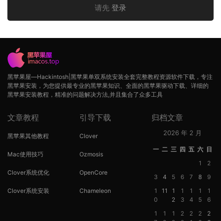
请先
登录
黑苹果屋—Hackintosh|黑苹果单双系统安装全套完整教程资源软件下载，专注
黑苹果安装，为您提供最专业的黑苹果知识、全面的黑苹果驱动下载、详细的
黑苹果安装教程，精准的问题解决方法,并且集合了众多工具
文章教程
引导下载
归档文章
2026 年 2 月
黑苹果其他教程
Clover
一
二
三
四
五
六
日
Mac使用技巧
Ozmosis
1
2
Clover系统优化
OpenCore
3
4
5
6
7
8
9
Clover系统安装
Chameleon
1
11
1
1
1
1
1
0
2
3
4
5
6
1
1
1
2
2
2
2