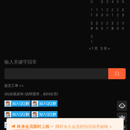
0
2
3
4
5
6
1
1
1
2
2
2
2
7
8
9
0
1
2
3
2
2
2
2
2
2
3
4
5
6
7
8
9
0
3
1
« 1 月
3 月 »
输入关键字回车
提交工单 >>
QQ在线咨询
(说明需求，勿问在否)
终身会员限时上线
☞ 限时永久会员折扣活动开始啦 >