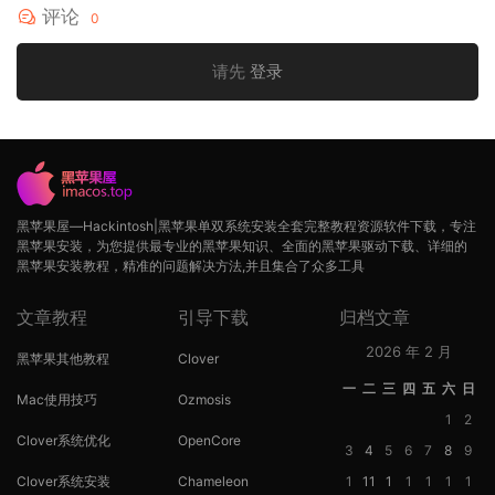
评论
0
请先
登录
黑苹果屋—Hackintosh|黑苹果单双系统安装全套完整教程资源软件下载，专注
黑苹果安装，为您提供最专业的黑苹果知识、全面的黑苹果驱动下载、详细的
黑苹果安装教程，精准的问题解决方法,并且集合了众多工具
文章教程
引导下载
归档文章
2026 年 2 月
黑苹果其他教程
Clover
一
二
三
四
五
六
日
Mac使用技巧
Ozmosis
1
2
Clover系统优化
OpenCore
3
4
5
6
7
8
9
Clover系统安装
Chameleon
1
11
1
1
1
1
1