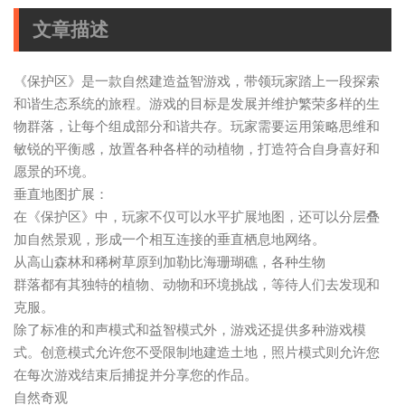
文章描述
《保护区》是一款自然建造益智游戏，带领玩家踏上一段探索
和谐生态系统的旅程。游戏的目标是发展并维护繁荣多样的生
物群落，让每个组成部分和谐共存。玩家需要运用策略思维和
敏锐的平衡感，放置各种各样的动植物，打造符合自身喜好和
愿景的环境。
垂直地图扩展：
在《保护区》中，玩家不仅可以水平扩展地图，还可以分层叠
加自然景观，形成一个相互连接的垂直栖息地网络。
从高山森林和稀树草原到加勒比海珊瑚礁，各种生物
群落都有其独特的植物、动物和环境挑战，等待人们去发现和
克服。
除了标准的和声模式和益智模式外，游戏还提供多种游戏模
式。创意模式允许您不受限制地建造土地，照片模式则允许您
在每次游戏结束后捕捉并分享您的作品。
自然奇观