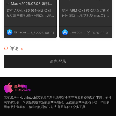
or Mac v2026.07.03 姆明冬
日暖阳
架构 ARM, x86 (64-bit) 类别
架构 ARM 类别 模拟沙盒街机和
互动故事街机和休闲游戏 已测
休闲游戏 已测试机型 macOS T
试机型 macOS ...
ahoe, Mac min...
imacos.t
imacos.t
2026-08-01
2026-08-01
op
op
评论
0
请先
登录
黑苹果屋—Hackintosh|黑苹果单双系统安装全套完整教程资源软件下载，专注
黑苹果安装，为您提供最专业的黑苹果知识、全面的黑苹果驱动下载、详细的
黑苹果安装教程，精准的问题解决方法,并且集合了众多工具