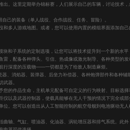
推出。这里定期举办锦标赛，人们展示自己的车辆，讨论技术，
使用自己的装备（单人战役、合作战役、任务、冒险）。
役和多人游戏地图。或者，您可以使用内置的模组界面添加自己
hs》中模块和子系统的定制选项，让您可以将技术提升到一个新的水平
鱼雷，配备各种弹头、引信、热成像或激光制导、各种类型的发
航行深度的压载物——一切都是为了给敌人制造麻烦。
抛壳器、消焰器、装弹器、后坐力补偿器、各种炮弹部件和各种辅
切武器。
予您的作品生命，主机单元配备可自定义的行为映射、目标选择
距仪以及武器控制器，使载具能够在无人干预的情况下完全或部
单位。您可以创造出从人工智能控制的航空母舰到电池驱动无人
括曲轴、气缸、喷油器、化油器、涡轮增压器和排气系统。此外
充电器可供选择。