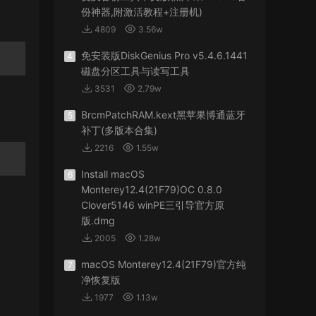
份神器,附激活教程+注册机)
4809
3.56w
免安装版DiskGenius Pro v5.4.6.1441
4
磁盘分区工具与读写工具
3531
2.79w
BrcmPatchRAM.kext黑苹果博通蓝牙
5
补丁(多版本合集)
2216
1.55w
Install macOS
6
Monterey12.4(21F79)OC 0.8.0
Clover5146 winPE三引导官方原
版.dmg
2005
1.28w
macOS Monterey12.4(21F79)官方纯
7
净恢复版
1977
1.13w