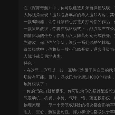
在《深海奇航》中，你可以建造并亲自操控战舰、
人称视角呈现！游戏包含丰富的单人游戏内容，其
一款编辑器，让你能够精心打造并打磨你的作品，
一款策略战役，你将在战略模式下，战胜散布在公
剧情驱动的任务，你将为八大阵营分别完成任务。
烈进攻，保卫你的部队，迎接一系列残酷的挑战。
冒险模式中，你将从一艘小飞船开始，逐步升级为
人战斗或英勇地逃离。
特色：
- 在这里，你可以一砖一瓦地打造属于你自己的
切皆有可能。目前，游戏已包含超过1000个模块
炮弹模块了！
- 你的想象力就是极限。你可以为你的载具配备
气发动机、机翼、水翼、气球、锚、蓝图投影仪、
物理原理——每一个安装或移除的模块都会影响车
阻力、重心、舱室密封性、浮力和惯性都取决于车