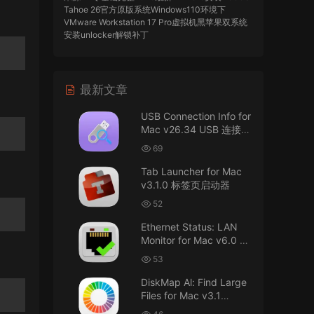
Tahoe 26官方原版系统Windows110环境下
VMware Workstation 17 Pro虚拟机黑苹果双系统
安装unlocker解锁补丁
imacos.top
• 2026-07-29
最新文章
AIO = All In One，一站式整合完整版
USB Connection Info for
来源：
DaVinci Resolve Studio 21 for Mac
Mac v26.34 USB 连接信
v21.0.3 AIO 达芬奇世界顶级调色软件
息
69
imacos.top
• 2026-07-29
Tab Launcher for Mac
v3.1.0 标签页启动器
Mac长存
52
来源：
macOS Golden Gate 27 完整安装包链
Ethernet Status: LAN
接！直接从苹果公司下载。
Monitor for Mac v6.0 以
太网状态：LAN 监控
u8562248263583923 • 2026-07-29
53
DiskMap Al: Find Large
黑苹果已死
Files for Mac v3.1
DiskMap AL：查找大文
来源：
macOS Golden Gate 27 完整安装包链