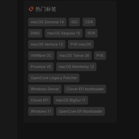
热门标签
macOS Sonoma 14
ISO
CDR
DMG
macOS Sequoia 15
RDR
macOS Ventura 13
PVE macOS
VMWare OC
macOS Tahoe 26
PVE
Proxmox VE
macOS Monterey 12
OpenCore Legacy Patcher
Windows Server
Clover EFI bootloader
Clover EFI
macOS BigSur 11
Windows 11
OpenCore EFI Bootloader