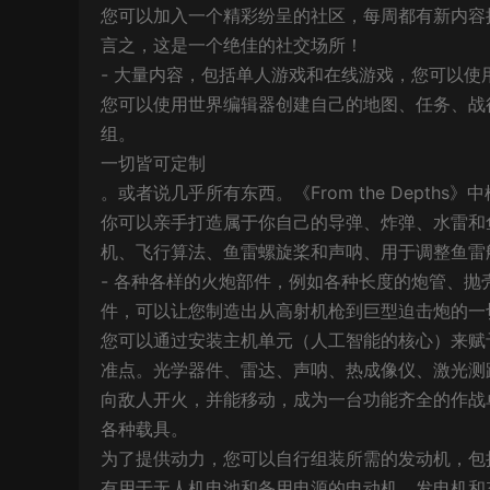
您可以加入一个精彩纷呈的社区，每周都有新内容
言之，这是一个绝佳的社交场所！
- 大量内容，包括单人游戏和在线游戏，您可以
您可以使用世界编辑器创建自己的地图、任务、战
组。
一切皆可定制
。或者说几乎所有东西。《From the Dept
你可以亲手打造属于你自己的导弹、炸弹、水雷和
机、飞行算法、鱼雷螺旋桨和声呐、用于调整鱼雷
- 各种各样的火炮部件，例如各种长度的炮管、
件，可以让您制造出从高射机枪到巨型迫击炮的一
您可以通过安装主机单元（人工智能的核心）来赋
准点。光学器件、雷达、声呐、热成像仪、激光测
向敌人开火，并能移动，成为一台功能齐全的作战
各种载具。
为了提供动力，您可以自行组装所需的发动机，包
有用于无人机电池和备用电源的电动机、发电机和