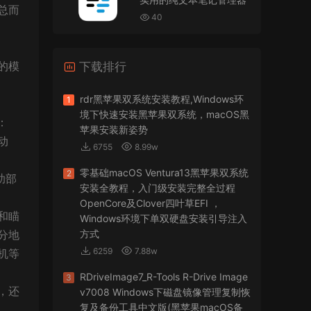
VMware Workstation 17 Pro虚拟机黑苹果双系统
总而
安装unlocker解锁补丁
40
jir75
• 2026-07-21
的模
下载排行
怎么安装？
来源：
PDFify for Mac v5.0 专业的PDF处理软件
rdr黑苹果双系统安装教程,Windows环
1
境下快速安装黑苹果双系统，macOS黑
：
imacos.top
• 2026-07-19
苹果安装新姿势
动
6755
8.99w
密码都是统一的imacos.top
零基础macOS Ventura13黑苹果双系统
2
助部
来源：
Adobe Photoshop 2026 for Mac v27.8.0
安装全教程，入门级安装完整全过程
专业的图片处理软件
OpenCore及Clover四叶草EFI ，
和瞄
Windows环境下单双硬盘安装引导注入
分地
方式
6259
7.88w
机等
RDriveImage7_R-Tools R-Drive Image
3
，还
v7008 Windows下磁盘镜像管理复制恢
复及备份工具中文版(黑苹果macOS备