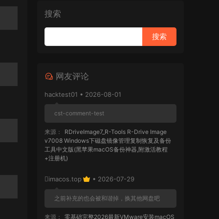
搜索
网友评论
hacktest01 • 2026-08-01
cst-comment-test
来源：
RDriveImage7_R-Tools R-Drive Image
v7008 Windows下磁盘镜像管理复制恢复及备份
工具中文版(黑苹果macOS备份神器,附激活教程
+注册机)
imacos.top
• 2026-07-29
之前补充的也会被和谐掉，换其他网盘吧
来源：
零基础完整2026最新VMware安装macOS