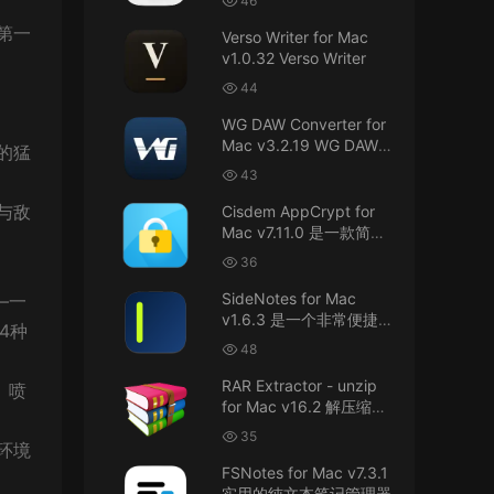
46
接！直接从苹果公司下载。
件
第一
Verso Writer for Mac
v1.0.32 Verso Writer
u6525353742092371
• 2026-07-26
44
不懂就问，AIO版本表示什么意思呢？
WG DAW Converter for
来源：
DaVinci Resolve Studio 21 for Mac
Mac v3.2.19 WG DAW转
的猛
v21.0.3 AIO 达芬奇世界顶级调色软件
换器
43
janm999 • 2026-07-23
与敌
Cisdem AppCrypt for
Mac v7.11.0 是一款简单
谢谢分享~
好用的Mac应用加密软件
36
来源：
AppleIGC.kext v1.8 黑苹果2.5G有线网卡
SideNotes for Mac
—一
驱动i225 i226
v1.6.3 是一个非常便捷的
4种
笔记软件
48
u9121732520675862 • 2026-07-22
RAR Extractor - unzip
、喷
可以重新发送夸克的资源吗，夸克的已经失
for Mac v16.2 解压缩工
效了
具
35
环境
来源：
零基础完整2026最新VMware安装macOS
FSNotes for Mac v7.3.1
Tahoe 26官方原版系统Windows110环境下
实用的纯文本笔记管理器