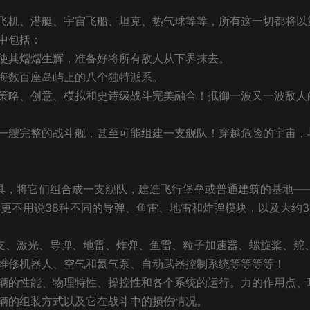
飞机、潜艇、宇宙飞船、坦克、热气球等等，所有这一切都将以
中包括：
使其熠熠生辉，准备好将所有敌人从下界抹去。
海数百座岛屿上的八个独特派系。
策略、创意、模拟和史诗级战斗完美融合！抵御一波又一波敌人
一艘完整的战斗舰，甚至可能组建一支舰队！穿越危险的宇宙，
载具，将它们组合成一支舰队，建造飞行堡垒或普通建筑的基地—
，更不用说38种不同的导弹、鱼雷、地雷和炸弹模块，以及大约3
枪支、激光、导弹、地雷、炸弹、鱼雷、粒子加速器、螺旋桨、舵
维修机器人、空气和氦气泵、自动武器控制系统等等等等！
辆的性能、物理特性、操控性和各个系统的运行。力的作用点、
辆的组装方式以及它在战斗中的损伤情况。