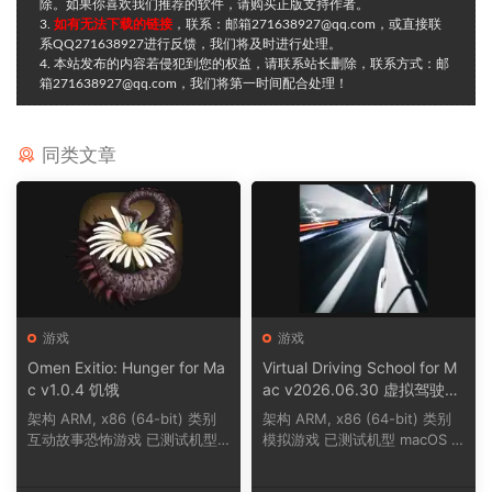
除。如果你喜欢我们推荐的软件，请购买正版支持作者。
3.
如有无法下载的链接
，联系：邮箱271638927@qq.com，或直接联
系QQ271638927进行反馈，我们将及时进行处理。
4. 本站发布的内容若侵犯到您的权益，请联系站长删除，联系方式：邮
箱271638927@qq.com，我们将第一时间配合处理！
同类文章
游戏
游戏
Omen Exitio: Hunger for Ma
Virtual Driving School for M
c v1.0.4 饥饿
ac v2026.06.30 虚拟驾驶学
校
架构 ARM, x86 (64-bit) 类别
架构 ARM, x86 (64-bit) 类别
互动故事恐怖游戏 已测试机型
模拟游戏 已测试机型 macOS T
macOS Tahoe,...
ahoe, Mac min...