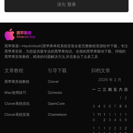
请先
登录
黑苹果屋—Hackintosh|黑苹果单双系统安装全套完整教程资源软件下载，专注
黑苹果安装，为您提供最专业的黑苹果知识、全面的黑苹果驱动下载、详细的
黑苹果安装教程，精准的问题解决方法,并且集合了众多工具
文章教程
引导下载
归档文章
2026 年 2 月
黑苹果其他教程
Clover
一
二
三
四
五
六
日
Mac使用技巧
Ozmosis
1
2
Clover系统优化
OpenCore
3
4
5
6
7
8
9
Clover系统安装
Chameleon
1
11
1
1
1
1
1
0
2
3
4
5
6
1
1
1
2
2
2
2