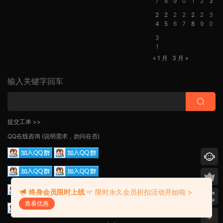
7
8
9
0
1
2
3
2
2
2
2
2
2
3
4
5
6
7
8
9
0
3
1
« 1 月
3 月 »
输入关键字回车
提交工单 >>
QQ在线咨询
(说明需求，勿问在否)
终身会员限时上线
☞ 限时永久会员折扣活动开始啦 >
查看优惠