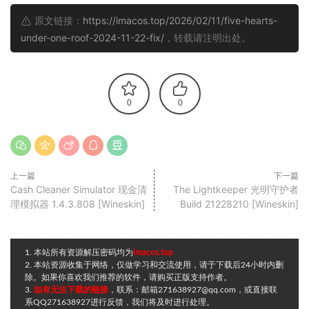
原文链接：
https://imacos.top/2026/02/11/five-hearts-
under-one-roof-2024-11-22-fix/
，转载请注明出处。
0
0
上一篇
下一篇
Cash Cleaner Simulator 现金清
The Lightkeeper 光明守护者
理模拟器 1.4.3.808 [Wineskin]
Build 21228210 [Wineskin]
1. 本站所有资源解压密码均为
imacos.top
2. 本站资源收集于网络，仅做学习和交流使用，请于下载后24小时内删
除。如果你喜欢我们推荐的软件，请购买正版支持作者。
3.
如有无法下载的链接
，联系：邮箱271638927@qq.com，或直接联
系QQ271638927进行反馈，我们将及时进行处理。