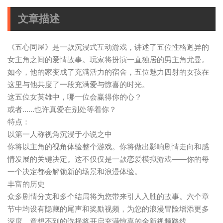
文章描述
《五心同屋》是一款沉浸式互动游戏，讲述了五位性格迥异的
女主角之间的爱情故事。玩家将扮演一直独居的男主角尤曼。
如今，他的家变成了充满活力的宿舍，五位魅力四射的女孩在
这里与他共度了一段充满爱与惊喜的时光。
这五位女英雄中，哪一位会赢得你的心？
或者……也许真爱在别处等着你？
特点：
以第一人称视角沉浸于小说之中
你将以主角的视角体验整个游戏。你将做出影响剧情走向和感
情发展的关键决定。这不仅仅是一款恋爱模拟游戏——你的每
一个决定都会解锁新的场景和浪漫体验。
丰富的历史
众多剧情分支和多个结局将为您带来引人入胜的故事。六个章
节中均设有隐藏的尾声和奖励视频，为您的浪漫冒险增添更多
深度。意想不到的选择将开启充满惊喜的全新视频路线。