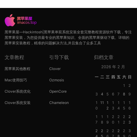
黑苹果屋—Hackintosh|黑苹果单双系统安装全套完整教程资源软件下载，专注
黑苹果安装，为您提供最专业的黑苹果知识、全面的黑苹果驱动下载、详细的
黑苹果安装教程，精准的问题解决方法,并且集合了众多工具
文章教程
引导下载
归档文章
2026 年 2 月
黑苹果其他教程
Clover
一
二
三
四
五
六
日
Mac使用技巧
Ozmosis
1
2
Clover系统优化
OpenCore
3
4
5
6
7
8
9
Clover系统安装
Chameleon
1
11
1
1
1
1
1
0
2
3
4
5
6
1
1
1
2
2
2
2
7
8
9
0
1
2
3
2
2
2
2
2
2
3
4
5
6
7
8
9
0