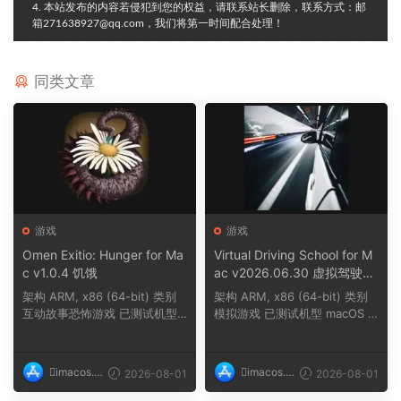
4. 本站发布的内容若侵犯到您的权益，请联系站长删除，联系方式：邮
箱271638927@qq.com，我们将第一时间配合处理！
同类文章
游戏
游戏
Omen Exitio: Hunger for Ma
Virtual Driving School for M
c v1.0.4 饥饿
ac v2026.06.30 虚拟驾驶学
校
架构 ARM, x86 (64-bit) 类别
架构 ARM, x86 (64-bit) 类别
互动故事恐怖游戏 已测试机型
模拟游戏 已测试机型 macOS T
macOS Tahoe,...
ahoe, Mac min...
imacos.t
imacos.t
2026-08-01
2026-08-01
op
op