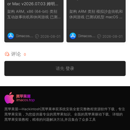
or Mac v2026.07.03 姆明冬
日暖阳
架构 ARM, x86 (64-bit) 类别
架构 ARM 类别 模拟沙盒街机和
互动故事街机和休闲游戏 已测
休闲游戏 已测试机型 macOS T
试机型 macOS ...
ahoe, Mac min...
imacos.t
imacos.t
2026-08-01
2026-08-01
op
op
评论
0
请先
登录
黑苹果屋—Hackintosh|黑苹果单双系统安装全套完整教程资源软件下载，专注
黑苹果安装，为您提供最专业的黑苹果知识、全面的黑苹果驱动下载、详细的
黑苹果安装教程，精准的问题解决方法,并且集合了众多工具