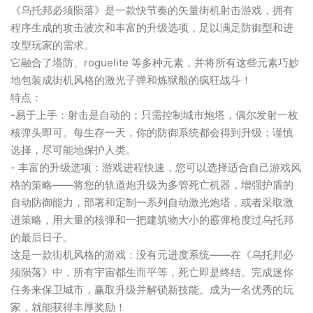
《乌托邦必须陨落》是一款快节奏的矢量街机射击游戏，拥有
程序生成的攻击波次和丰富的升级选项，足以满足防御型和进
攻型玩家的需求。
它融合了塔防、roguelite 等多种元素，并将所有这些元素巧妙
地包装成街机风格的激光子弹和炼狱般的疯狂战斗！
特点：
-易于上手：射击是自动的；只需控制城市炮塔，偶尔发射一枚
核弹头即可。每生存一天，你的防御系统都会得到升级；谨慎
选择，尽可能地保护人类。
- 丰富的升级选项：游戏进程快速，您可以选择适合自己游戏风
格的策略——将您的轨道炮升级为多管死亡机器，增强护盾的
自动防御能力，部署和定制一系列自动激光炮塔，或者采取激
进策略，用大量的核弹和一把建筑物大小的霰弹枪度过乌托邦
的最后日子。
这是一款街机风格的游戏：没有元进度系统——在《乌托邦必
须陨落》中，所有宇宙都生而平等，死亡即是终结。完成迷你
任务来保卫城市，赢取升级并解锁新技能。成为一名优秀的玩
家，就能获得丰厚奖励！