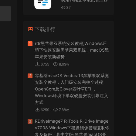
VMware Workstation 17 Pro虚拟机黑苹果双系统
安装unlocker解锁补丁
37
jir75
• 2026-07-21
下载排行
怎么安装？
来源：
PDFify for Mac v5.0 专业的PDF处理软件
rdr黑苹果双系统安装教程,Windows环
1
境下快速安装黑苹果双系统，macOS黑
imacos.top
• 2026-07-19
苹果安装新姿势
6755
8.99w
密码都是统一的imacos.top
零基础macOS Ventura13黑苹果双系统
2
来源：
Adobe Photoshop 2026 for Mac v27.8.0
安装全教程，入门级安装完整全过程
专业的图片处理软件
OpenCore及Clover四叶草EFI ，
Windows环境下单双硬盘安装引导注入
方式
6259
7.88w
RDriveImage7_R-Tools R-Drive Image
3
v7008 Windows下磁盘镜像管理复制恢
复及备份工具中文版(黑苹果macOS备