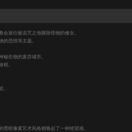
被教会派往被诅咒之地驱除怪物的修女。
物的恐惧等主题。
神秘生物的废弃城市。
旅程。
箭。
的黑暗像素艺术风格都唤起了一种绝望感。