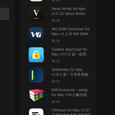
43
接！直接从苹果公司下载。
件
Verso Writer for Mac
v1.0.32 Verso Writer
u6525353742092371
• 2026-07-26
39
不懂就问，AIO版本表示什么意思呢？
WG DAW Converter for
来源：
DaVinci Resolve Studio 21 for Mac
Mac v3.2.19 WG DAW转
v21.0.3 AIO 达芬奇世界顶级调色软件
换器
39
janm999 • 2026-07-23
Cisdem AppCrypt for
Mac v7.11.0 是一款简单
谢谢分享~
好用的Mac应用加密软件
33
来源：
AppleIGC.kext v1.8 黑苹果2.5G有线网卡
SideNotes for Mac
驱动i225 i226
v1.6.3 是一个非常便捷的
笔记软件
42
u9121732520675862 • 2026-07-22
RAR Extractor - unzip
可以重新发送夸克的资源吗，夸克的已经失
for Mac v16.2 解压缩工
效了
具
34
来源：
零基础完整2026最新VMware安装macOS
FSNotes for Mac v7.3.1
Tahoe 26官方原版系统Windows110环境下
实用的纯文本笔记管理器