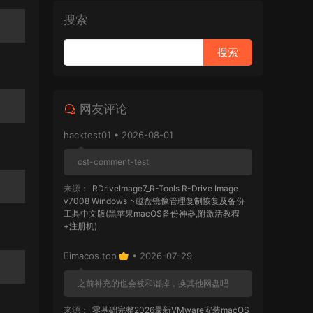
搜索
网友评论
hacktest01 • 2026-08-01
cst-comment-test
来源：
RDriveImage7_R-Tools R-Drive Image
v7008 Windows下磁盘镜像管理复制恢复及备份
工具中文版(黑苹果macOS备份神器,附激活教程
+注册机)
imacos.top
• 2026-07-29
之前补充的也会被和谐掉，换其他网盘吧
来源：
零基础完整2026最新VMware安装macOS