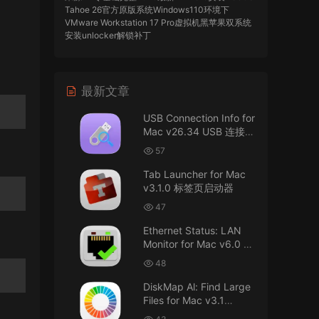
Tahoe 26官方原版系统Windows110环境下
VMware Workstation 17 Pro虚拟机黑苹果双系统
安装unlocker解锁补丁
imacos.top
• 2026-07-29
最新文章
AIO = All In One，一站式整合完整版
USB Connection Info for
来源：
DaVinci Resolve Studio 21 for Mac
Mac v26.34 USB 连接信
v21.0.3 AIO 达芬奇世界顶级调色软件
息
57
imacos.top
• 2026-07-29
Tab Launcher for Mac
v3.1.0 标签页启动器
Mac长存
47
来源：
macOS Golden Gate 27 完整安装包链
Ethernet Status: LAN
接！直接从苹果公司下载。
Monitor for Mac v6.0 以
太网状态：LAN 监控
u8562248263583923 • 2026-07-29
48
DiskMap Al: Find Large
黑苹果已死
Files for Mac v3.1
DiskMap AL：查找大文
来源：
macOS Golden Gate 27 完整安装包链