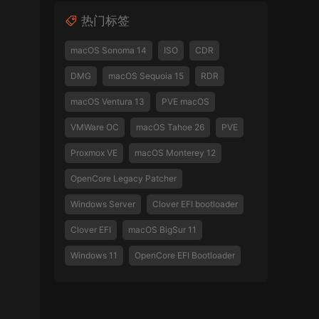
热门标签
macOS Sonoma 14
ISO
CDR
DMG
macOS Sequoia 15
RDR
macOS Ventura 13
PVE macOS
VMWare OC
macOS Tahoe 26
PVE
Proxmox VE
macOS Monterey 12
OpenCore Legacy Patcher
Windows Server
Clover EFI bootloader
Clover EFI
macOS BigSur 11
Windows 11
OpenCore EFI Bootloader