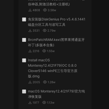
份神器,附激活教程+注册机)
4808
3.56w
免安装版DiskGenius Pro v5.4.6.1441
4
磁盘分区工具与读写工具
3531
2.79w
BrcmPatchRAM.kext黑苹果博通蓝牙
5
补丁(多版本合集)
2216
1.55w
Install macOS
6
Monterey12.4(21F79)OC 0.8.0
Clover5146 winPE三引导官方原
版.dmg
2005
1.28w
macOS Monterey12.4(21F79)官方纯
7
净恢复版
1977
1.13w