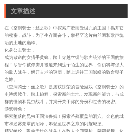
文章描述
在《空洞骑士：丝之歌》中探索广袤而受诅咒的王国！揭开它
的秘密，战斗，为了生存而奋斗，攀登至这片由丝绸和歌声统
治的土地的巅峰。
化身公主骑士，
成为致命的女猎手黄蜂，踏上穿越丝绸与歌声统治的王国的旅
程！尽管你被俘虏并被迫来到这个陌生的世界，你仍将与强大
的敌人战斗，解开古老的谜团，踏上通往王国巅峰的致命朝圣
之旅。
《空洞骑士：丝之歌》是屡获殊荣的冒险游戏《空洞骑士》的
史诗级续作。踏上旅程，探索新的土地，发现新的能力，与成
群的怪物和昆虫战斗，并揭开关于你的身份和过去的秘密。
游戏特色：
探索堕落的昆虫王国法鲁姆！探索苔藓覆盖的洞穴、金色的城
市和迷雾笼罩的沼泽，攀登至世界之巅的闪耀城堡。
精彩绝伦、致命无比的战斗！在敌人之间穿梭，翩翩起舞，化