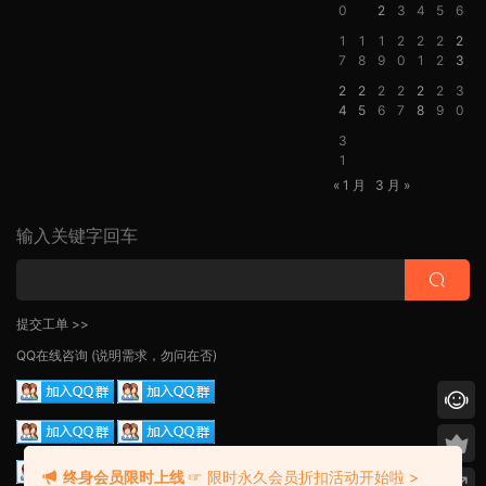
0
2
3
4
5
6
1
1
1
2
2
2
2
7
8
9
0
1
2
3
2
2
2
2
2
2
3
4
5
6
7
8
9
0
3
1
« 1 月
3 月 »
输入关键字回车
提交工单 >>
QQ在线咨询
(说明需求，勿问在否)
终身会员限时上线
☞ 限时永久会员折扣活动开始啦 >