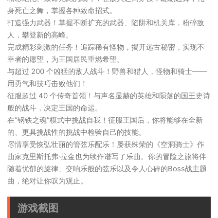
身死亡之舞，掌握各种致命招式。
打造强力武器！掌握不断扩充的武器、陷阱和机关库，粉碎敌
人，攀登新的高峰。
完成精彩刺激的任务！追踪稀有怪物，揭开远古秘密，实现不
幸者的愿望，为王国居民重燃希望。
与超过 200 个凶猛的敌人战斗！野兽和猎人，怪物和骑士——
用勇气和技巧击败他们！
征服超过 40 个传奇首领！与声名显赫的英雄和陨落的国王史诗
般的战斗，决定王国的命运。
在“钢铁之魂”模式中挑战自我！征服王国后，你将能够在全新
的、更具挑战性的挑战中检验自己的技能。
尽情享受恢弘壮丽的管弦乐配乐！屡获殊荣的《空洞骑士》作
曲家克里斯托弗·拉金也为续作谱写了乐曲。你的冒险之旅将伴
随着忧郁的旋律、交响乐般的弦乐以及令人心碎的Boss战主题
曲，绝对让你叹为观止。
游戏截图