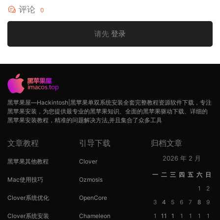
评论
0
请先
登录
黑苹果屋—Hackintosh|黑苹果单双系统安装全套完整教程资源软件下载，专注
黑苹果安装，为您提供最专业的黑苹果知识、全面的黑苹果驱动下载、详细的
黑苹果安装教程，精准的问题解决方法,并且集合了众多工具
文章教程
引导下载
归档文章
2026 年 2 月
黑苹果其他教程
Clover
一
二
三
四
五
六
日
Mac使用技巧
Ozmosis
1
2
Clover系统优化
OpenCore
3
4
5
6
7
8
9
Clover系统安装
Chameleon
1
11
1
1
1
1
1