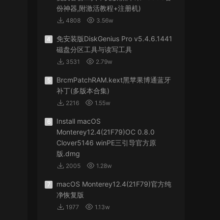
份神器,附激活教程+注册机)
4808
3.56w
免安装版DiskGenius Pro v5.4.6.1441
4
磁盘分区工具与读写工具
3531
2.79w
BrcmPatchRAM.kext黑苹果博通蓝牙
5
补丁(多版本合集)
2216
1.55w
Install macOS
6
Monterey12.4(21F79)OC 0.8.0
Clover5146 winPE三引导官方原
版.dmg
2005
1.28w
macOS Monterey12.4(21F79)官方纯
7
净恢复版
1977
1.13w