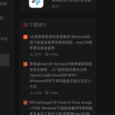
VMware Workstation 17 Pro虚拟机黑苹果双系统
的组
安装unlocker解锁补丁
37
jir75
• 2026-07-21
战，
下载排行
怎么安装？
来源：
PDFify for Mac v5.0 专业的PDF处理软件
rdr黑苹果双系统安装教程,Windows环
1
og
境下快速安装黑苹果双系统，macOS黑
imacos.top
• 2026-07-19
苹果安装新姿势
6755
8.99w
密码都是统一的imacos.top
零基础macOS Ventura13黑苹果双系统
2
来源：
Adobe Photoshop 2026 for Mac v27.8.0
安装全教程，入门级安装完整全过程
专业的图片处理软件
OpenCore及Clover四叶草EFI ，
Windows环境下单双硬盘安装引导注入
方式
6259
7.88w
RDriveImage7_R-Tools R-Drive Image
3
v7008 Windows下磁盘镜像管理复制恢
复及备份工具中文版(黑苹果macOS备