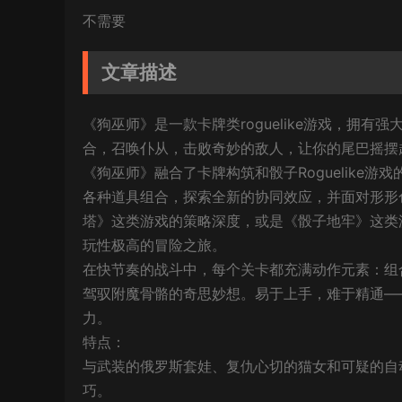
不需要
文章描述
《狗巫师》是一款卡牌类roguelike游戏，拥
合，召唤仆从，击败奇妙的敌人，让你的尾巴摇摆
《狗巫师》融合了卡牌构筑和骰子Roguelike
各种道具组合，探索全新的协同效应，并面对形形
塔》这类游戏的策略深度，或是《骰子地牢》这类
玩性极高的冒险之旅。
在快节奏的战斗中，每个关卡都充满动作元素：组
驾驭附魔骨骼的奇思妙想。易于上手，难于精通—
力。
特点：
与武装的俄罗斯套娃、复仇心切的猫女和可疑的自
巧。