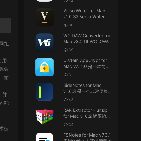
42
接！直接从苹果公司下载。
件
Verso Writer for Mac
v1.0.32 Verso Writer
u6525353742092371
• 2026-07-26
38
不懂就问，AIO版本表示什么意思呢？
WG DAW Converter for
来源：
DaVinci Resolve Studio 21 for Mac
Mac v3.2.19 WG DAW转
协同组
v21.0.3 AIO 达芬奇世界顶级调色软件
换器
39
janm999 • 2026-07-23
使用
Cisdem AppCrypt for
Mac v7.11.0 是一款简单
戮尖
谢谢分享~
好用的Mac应用加密软件
31
、耐
来源：
AppleIGC.kext v1.8 黑苹果2.5G有线网卡
SideNotes for Mac
驱动i225 i226
v1.6.3 是一个非常便捷的
，并
笔记软件
42
u9121732520675862 • 2026-07-22
的能
RAR Extractor - unzip
可以重新发送夸克的资源吗，夸克的已经失
for Mac v16.2 解压缩工
效了
具
34
术技
来源：
零基础完整2026最新VMware安装macOS
FSNotes for Mac v7.3.1
Tahoe 26官方原版系统Windows110环境下
实用的纯文本笔记管理器