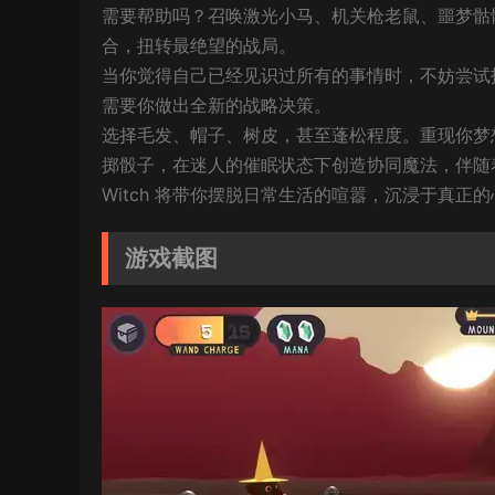
需要帮助吗？召唤激光小马、机关枪老鼠、噩梦骷
合，扭转最绝望的战局。
当你觉得自己已经见识过所有的事情时，不妨尝试
需要你做出全新的战略决策。
选择毛发、帽子、树皮，甚至蓬松程度。重现你梦
掷骰子，在迷人的催眠状态下创造协同魔法，伴随
Witch 将带你摆脱日常生活的喧嚣，沉浸于真正
游戏截图