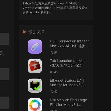
Tahoe 26官方原版系统Windows110环境下
VMware Workstation 17 Pro虚拟机黑苹果双系统
安装unlocker解锁补丁
imacos.top
• 2026-07-29
最新文章
AIO = All In One，一站式整合完整版
USB Connection Info for
来源：
DaVinci Resolve Studio 21 for Mac
Mac v26.34 USB 连接信
v21.0.3 AIO 达芬奇世界顶级调色软件
息
语、
57
imacos.top
• 2026-07-29
Tab Launcher for Mac
v3.1.0 标签页启动器
Mac长存
45
来源：
macOS Golden Gate 27 完整安装包链
Ethernet Status: LAN
接！直接从苹果公司下载。
Monitor for Mac v6.0 以
太网状态：LAN 监控
u8562248263583923 • 2026-07-29
47
DiskMap Al: Find Large
黑苹果已死
Files for Mac v3.1
DiskMap AL：查找大文
来源：
macOS Golden Gate 27 完整安装包链