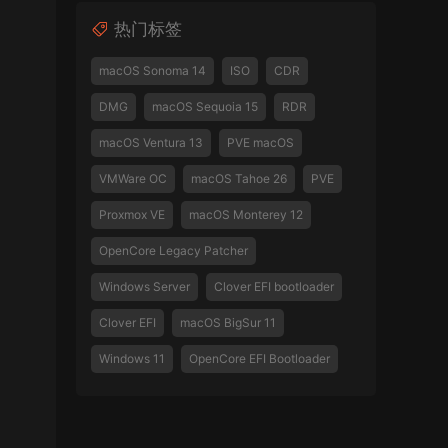
热门标签
macOS Sonoma 14
ISO
CDR
DMG
macOS Sequoia 15
RDR
macOS Ventura 13
PVE macOS
VMWare OC
macOS Tahoe 26
PVE
Proxmox VE
macOS Monterey 12
OpenCore Legacy Patcher
Windows Server
Clover EFI bootloader
Clover EFI
macOS BigSur 11
Windows 11
OpenCore EFI Bootloader