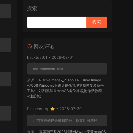
搜索
网友评论
hacktest01 • 2026-08-01
cst-comment-test
来源：
RDriveImage7_R-Tools R-Drive Image
v7008 Windows下磁盘镜像管理复制恢复及备份
工具中文版(黑苹果macOS备份神器,附激活教程
+注册机)
imacos.top
• 2026-07-29
之前补充的也会被和谐掉，换其他网盘吧
来源：
零基础完整2026最新VMware安装macOS