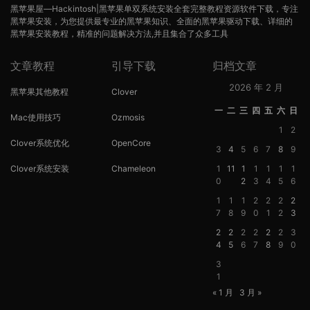
黑苹果屋—Hackintosh|黑苹果单双系统安装全套完整教程资源软件下载，专注
黑苹果安装，为您提供最专业的黑苹果知识、全面的黑苹果驱动下载、详细的
黑苹果安装教程，精准的问题解决方法,并且集合了众多工具
文章教程
引导下载
归档文章
2026 年 2 月
黑苹果其他教程
Clover
一
二
三
四
五
六
日
Mac使用技巧
Ozmosis
1
2
Clover系统优化
OpenCore
3
4
5
6
7
8
9
Clover系统安装
Chameleon
1
11
1
1
1
1
1
0
2
3
4
5
6
1
1
1
2
2
2
2
7
8
9
0
1
2
3
2
2
2
2
2
2
3
4
5
6
7
8
9
0
3
1
« 1 月
3 月 »