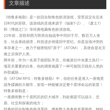
文章描述
《特鲁多格勒》是一款回合制角色扮演游戏，背景设定在后末
日时代的苏联。该游戏的灵感来源于《辐射1-2》、《废土1》
和《博德之门》等经典电脑角色扮演游戏。
22年前，苏联和西方阵营在核战争中同归于尽。数百万人丧
生，社会基础崩溃，科技进步倒退回中世纪。你是这场冲突的
幸存者之一，效力于秘密组织“原子”（ATOM），其使命是在灾
难之后保护人类。
两年前，作为一名原子能部队学员，你被派往中央废土执行一
项至关重要的任务。你的调查揭露了一种可能毁灭残存人类的
外部威胁……
在《ATOM RPG：特鲁多格勒》中，你的任务是潜入一座饱受
战争蹂躏的大都市，发现一种能够决定整个星球命运的装置！
特鲁多格勒是：
一座拥有数十个居民区的巨大城市，到处都是可以战斗、交
易、社交和探索的地方；
经典的回合制角色扮演系统，拥有数十条角色发展路线、独特