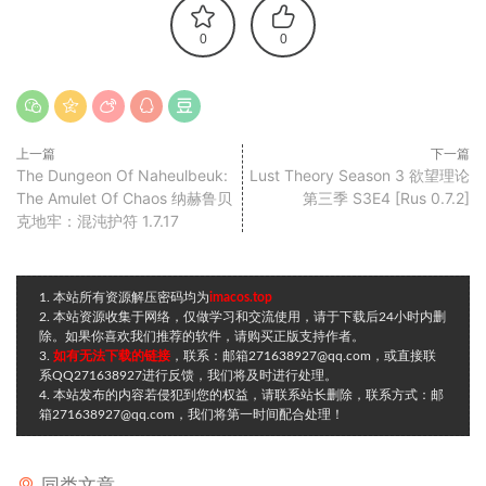
0
0
上一篇
下一篇
The Dungeon Of Naheulbeuk:
Lust Theory Season 3 欲望理论
The Amulet Of Chaos 纳赫鲁贝
第三季 S3E4 [Rus 0.7.2]
克地牢：混沌护符 1.7.17
1. 本站所有资源解压密码均为
imacos.top
2. 本站资源收集于网络，仅做学习和交流使用，请于下载后24小时内删
除。如果你喜欢我们推荐的软件，请购买正版支持作者。
3.
如有无法下载的链接
，联系：邮箱271638927@qq.com，或直接联
系QQ271638927进行反馈，我们将及时进行处理。
4. 本站发布的内容若侵犯到您的权益，请联系站长删除，联系方式：邮
箱271638927@qq.com，我们将第一时间配合处理！
同类文章