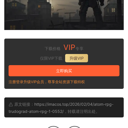
VIP
下载价格
专享
仅限VIP下载
升级VIP
立即购买
注册登录升级VIP会员，尊享全站资源下载特权
原文链接：
https://imacos.top/2026/02/04/atom-rpg-
trudograd-atom-rpg-1-0552/
，转载请注明出处。