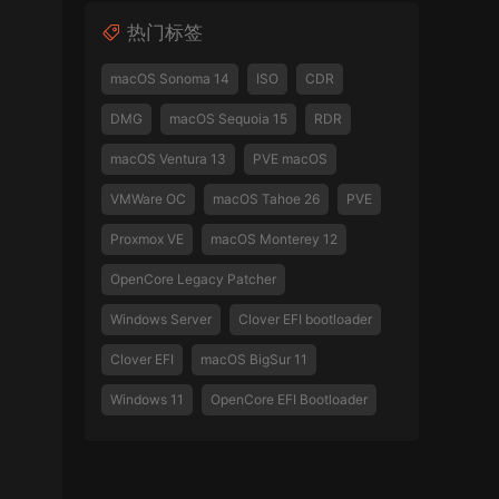
热门标签
macOS Sonoma 14
ISO
CDR
DMG
macOS Sequoia 15
RDR
macOS Ventura 13
PVE macOS
VMWare OC
macOS Tahoe 26
PVE
Proxmox VE
macOS Monterey 12
OpenCore Legacy Patcher
Windows Server
Clover EFI bootloader
Clover EFI
macOS BigSur 11
Windows 11
OpenCore EFI Bootloader