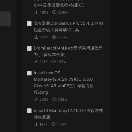
份神器,附激活教程+注册机)
4809
3.56w
免安装版DiskGenius Pro v5.4.6.1441
4
磁盘分区工具与读写工具
3531
2.79w
BrcmPatchRAM.kext黑苹果博通蓝牙
5
补丁(多版本合集)
2216
1.55w
Install macOS
6
Monterey12.4(21F79)OC 0.8.0
Clover5146 winPE三引导官方原
版.dmg
2005
1.28w
macOS Monterey12.4(21F79)官方纯
7
净恢复版
1977
1.13w