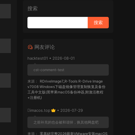
搜索
网友评论
hacktest01 • 2026-08-01
cst-comment-test
来源：
RDriveImage7_R-Tools R-Drive Image
v7008 Windows下磁盘镜像管理复制恢复及备份
工具中文版(黑苹果macOS备份神器,附激活教程
+注册机)
imacos.top
• 2026-07-29
之前补充的也会被和谐掉，换其他网盘吧
来源：
零基础完整2026最新VMware安装macOS