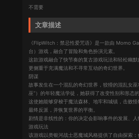
不需要
文章描述
《FlipWitch：禁忌性爱咒语》是一款由 Momo Gam
台）游戏，融合了冒险和角色扮演元素。
这款游戏融合了快节奏的复古游戏玩法和轻松幽默的基
更侧重于充满魔法和不寻常互动的奇幻世界。
阴谋
故事发生在一个混乱的奇幻世界，狡猾的混乱女巫
巫”）的年轻魔法学徒，她获得了改变性别和形态
这使她能够穿梭于魔法森林、地牢和城镇，击败怪
最终反派，并恢复世界的平衡。
剧情是非线性的：你的决定会影响事件的发展、人
游戏玩法
该游戏以类银河战士恶魔城风格提供了自由探索：