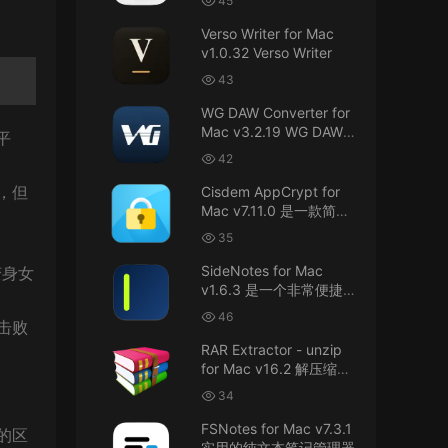
45
接！直接从苹果公司下载。
件
Verso Writer for Mac
v1.0.32 Verso Writer
u6525353742092371
• 2026-07-26
43
不懂就问，AIO版本表示什么意思呢？
WG DAW Converter for
来源：
DaVinci Resolve Studio 21 for Mac
Mac v3.2.19 WG DAW转
平
v21.0.3 AIO 达芬奇世界顶级调色软件
换器
42
janm999 • 2026-07-23
，但
Cisdem AppCrypt for
Mac v7.11.0 是一款简单
谢谢分享~
好用的Mac应用加密软件
35
来源：
AppleIGC.kext v1.8 黑苹果2.5G有线网卡
SideNotes for Mac
变身女
驱动i225 i226
v1.6.3 是一个非常便捷的
笔记软件
46
u9121732520675862 • 2026-07-22
击败
RAR Extractor - unzip
可以重新发送夸克的资源吗，夸克的已经失
for Mac v16.2 解压缩工
效了
具
34
来源：
零基础完整2026最新VMware安装macOS
FSNotes for Mac v7.3.1
的区
Tahoe 26官方原版系统Windows110环境下
实用的纯文本笔记管理器