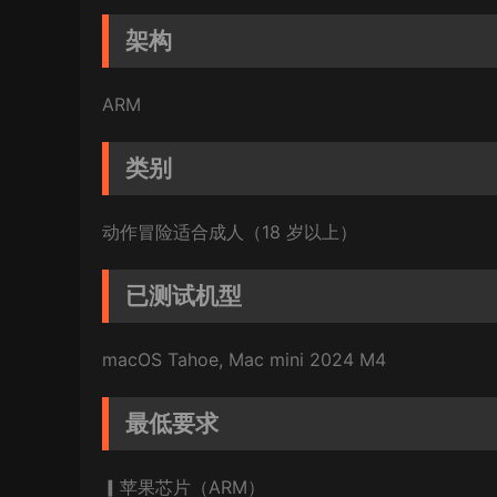
架构
ARM
类别
动作冒险适合成人（18 岁以上）
已测试机型
macOS Tahoe, Mac mini 2024 M4
最低要求
▎苹果芯片（ARM）