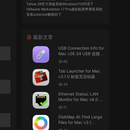
Tahoe 26官方原版系统Windows110环境下
VMware Workstation 17 Pro虚拟机黑苹果双系统
安装unlocker解锁补丁
imacos.top
• 2026-07-29
最新文章
AIO = All In One，一站式整合完整版
USB Connection Info for
来源：
DaVinci Resolve Studio 21 for Mac
Mac v26.34 USB 连接信
v21.0.3 AIO 达芬奇世界顶级调色软件
息
66
imacos.top
• 2026-07-29
Tab Launcher for Mac
v3.1.0 标签页启动器
Mac长存
49
来源：
macOS Golden Gate 27 完整安装包链
Ethernet Status: LAN
接！直接从苹果公司下载。
Monitor for Mac v6.0 以
太网状态：LAN 监控
u8562248263583923 • 2026-07-29
51
DiskMap Al: Find Large
黑苹果已死
Files for Mac v3.1
DiskMap AL：查找大文
来源：
macOS Golden Gate 27 完整安装包链