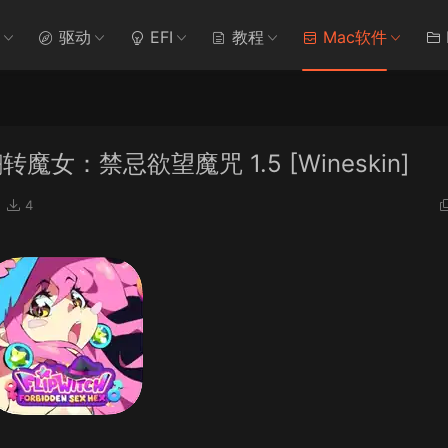
驱动
EFI
教程
Mac软件
ex 翻转魔女：禁忌欲望魔咒 1.5 [Wineskin]
4