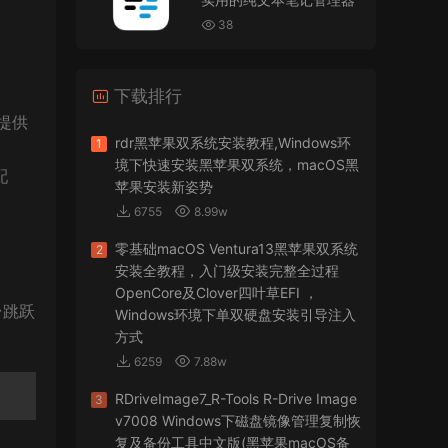
VMware Workstation 17 Pro虚拟机黑苹果双系统
安装unlocker解锁补丁
38
jir75
• 2026-07-21
下载排行
怎么安装？
提供
来源：
PDFify for Mac v5.0 专业的PDF处理软件
rdr黑苹果双系统安装教程,Windows环
1
境下快速安装黑苹果双系统，macOS黑
配
imacos.top
• 2026-07-19
苹果安装新姿势
6755
8.99w
密码都是统一的imacos.top
零基础macOS Ventura13黑苹果双系统
2
来源：
Adobe Photoshop 2026 for Mac v27.8.0
安装全教程，入门级安装完整全过程
专业的图片处理软件
OpenCore及Clover四叶草EFI ，
台跳跃
Windows环境下单双硬盘安装引导注入
方式
6259
7.88w
RDriveImage7_R-Tools R-Drive Image
3
v7008 Windows下磁盘镜像管理复制恢
复及备份工具中文版(黑苹果macOS备