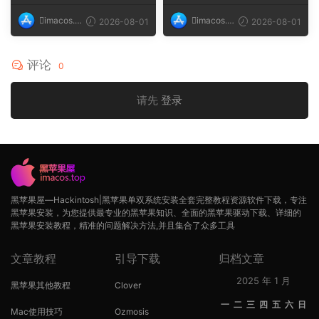
imacos.t
imacos.t
2026-08-01
2026-08-01
op
op
评论
0
请先
登录
黑苹果屋—Hackintosh|黑苹果单双系统安装全套完整教程资源软件下载，专注
黑苹果安装，为您提供最专业的黑苹果知识、全面的黑苹果驱动下载、详细的
黑苹果安装教程，精准的问题解决方法,并且集合了众多工具
文章教程
引导下载
归档文章
2025 年 1 月
黑苹果其他教程
Clover
一
二
三
四
五
六
日
Mac使用技巧
Ozmosis