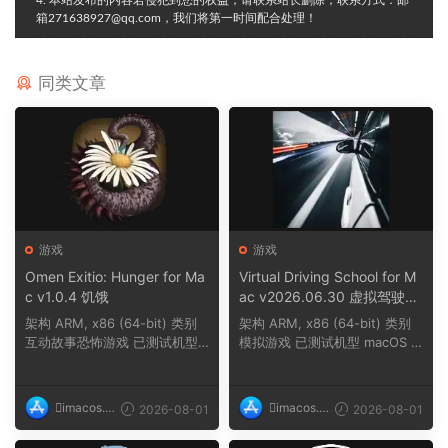
4. 本站发布的内容若侵犯到您的权益，请联系站长删除，联系方式：邮
箱271638927@qq.com，我们将第一时间配合处理！
同类文章
游戏
游戏
Omen Exitio: Hunger for Ma
Virtual Driving School for M
c v1.0.4 饥饿
ac v2026.06.30 虚拟驾驶学
校
架构 ARM, x86 (64-bit) 类别
架构 ARM, x86 (64-bit) 类别
互动故事恐怖游戏 已测试机型
模拟游戏 已测试机型 macOS T
macOS Tahoe,...
ahoe, Mac min...
imacos.t
imacos.t
2026-08-01
2026-08-01
op
op