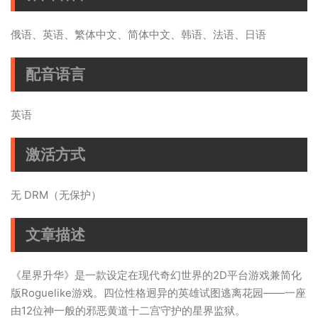
俄语、英语、繁体中文、简体中文、韩语、法语、日语
配音语言
英语
激活方式
无 DRM（无保护）
文章描述
《星界升华》是一款设定在现代奇幻世界的2D平台游戏兼简化
版Roguelike游戏。四位性格迥异的英雄试图逃离花园——一座
由12位神一般的邪恶黄道十二宫守护的星界监狱。