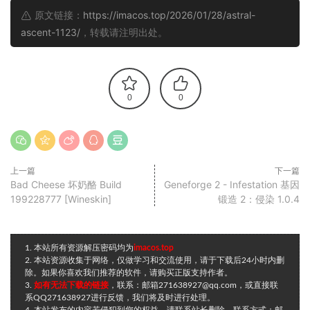
原文链接：
https://imacos.top/2026/01/28/astral-
ascent-1123/
，转载请注明出处。
0
0
上一篇
下一篇
Bad Cheese 坏奶酪 Build
Geneforge 2 - Infestation 基因
199228777 [Wineskin]
锻造 2：侵染 1.0.4
1. 本站所有资源解压密码均为
imacos.top
2. 本站资源收集于网络，仅做学习和交流使用，请于下载后24小时内删
除。如果你喜欢我们推荐的软件，请购买正版支持作者。
3.
如有无法下载的链接
，联系：邮箱271638927@qq.com，或直接联
系QQ271638927进行反馈，我们将及时进行处理。