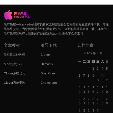
黑苹果屋—Hackintosh|黑苹果单双系统安装全套完整教程资源软件下载，专注
黑苹果安装，为您提供最专业的黑苹果知识、全面的黑苹果驱动下载、详细的
黑苹果安装教程，精准的问题解决方法,并且集合了众多工具
文章教程
引导下载
归档文章
2025 年 1 月
黑苹果其他教程
Clover
一
二
三
四
五
六
日
Mac使用技巧
Ozmosis
1
2
3
4
5
Clover系统优化
OpenCore
6
7
8
9
1
11
1
0
2
Clover系统安装
Chameleon
1
1
1
1
1
1
1
3
4
5
6
7
8
9
2
2
2
2
2
2
2
0
1
2
3
4
5
6
2
2
2
3
3