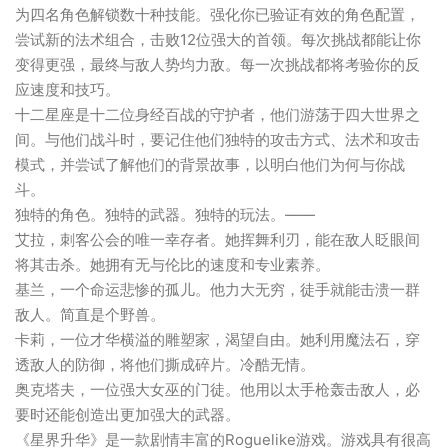
为四名角色解锁数十种技能。强化你已验证有效的角色配置，
尝试新的法术组合，击败12位强大的首领。每次挑战都能让你
变得更强，最终与敌人势均力敌。每一次挑战都将考验你的反
应速度和技巧。
十二星座是十二位身经百战的守护者，他们游荡于四大世界之
间。与他们战斗时，要记住他们独特的攻击方式、法术和攻击
模式，并尝试了解他们的背景故事，以明白他们为何与你战
斗。
独特的角色。独特的武器。独特的玩法。——
艾拉，刺客公会的唯一幸存者。她挥舞利刃，能在敌人眨眼间
将其击杀。她拥有无与伦比的速度和专业素养。
基兰，一个命运悲惨的孤儿。他力大无穷，徒手就能击溃一群
敌人。简直是个野兽。
卡莉，一位才华横溢的雕塑家，渴望自由。她利用魔法石，穿
透敌人的防御，将他们撕成碎片。冷酷无情。
奥克塔夫，一位强大女巫的门徒。他用以太手枪轰击敌人，必
要时还能创造出更加强大的武器。
《星界升华》是一款剧情丰富的Roguelike游戏。游戏具有很高