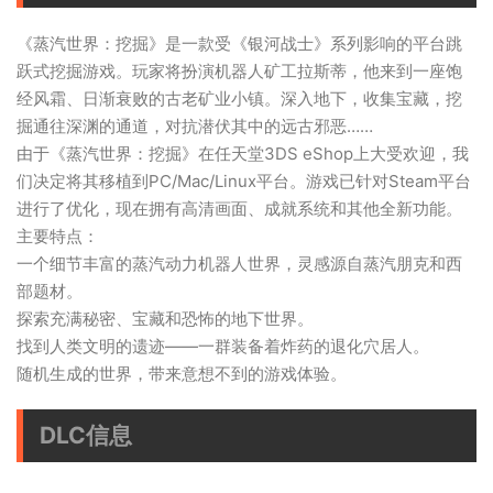
《蒸汽世界：挖掘》是一款受《银河战士》系列影响的平台跳
跃式挖掘游戏。玩家将扮演机器人矿工拉斯蒂，他来到一座饱
经风霜、日渐衰败的古老矿业小镇。深入地下，收集宝藏，挖
掘通往深渊的通道，对抗潜伏其中的远古邪恶……
由于《蒸汽世界：挖掘》在任天堂3DS eShop上大受欢迎，我
们决定将其移植到PC/Mac/Linux平台。游戏已针对Steam平台
进行了优化，现在拥有高清画面、成就系统和其他全新功能。
主要特点：
一个细节丰富的蒸汽动力机器人世界，灵感源自蒸汽朋克和西
部题材。
探索充满秘密、宝藏和恐怖的地下世界。
找到人类文明的遗迹——一群装备着炸药的退化穴居人。
随机生成的世界，带来意想不到的游戏体验。
DLC信息