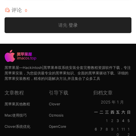
评论
0
请先
登录
黑苹果屋—Hackintosh|黑苹果单双系统安装全套完整教程资源软件下载，专注
黑苹果安装，为您提供最专业的黑苹果知识、全面的黑苹果驱动下载、详细的
黑苹果安装教程，精准的问题解决方法,并且集合了众多工具
文章教程
引导下载
归档文章
2025 年 1 月
黑苹果其他教程
Clover
一
二
三
四
五
六
日
Mac使用技巧
Ozmosis
1
2
3
4
5
Clover系统优化
OpenCore
6
7
8
9
1
11
1
0
2