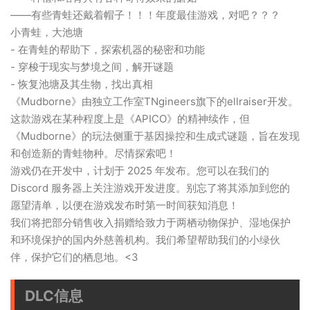
——有些青蛙还戴着帽子！！！年度最佳游戏，对吧？？？
小青蛙，大池塘
- 在青蛙的帮助下，探索机器的秘密和功能
- 穿梭于现实与梦境之间，解开谜题
- 恢复池塘及其生物，找出真相
《Mudborne》由独立工作室TNgineers旗下的ellraiser开发。
这款游戏在某种程度上是《APICO》的精神续作，但
《Mudborne》的玩法侧重于基因操控和生成式谜题，旨在发现
和创造新的青蛙物种。尽情探索吧！
游戏仍在开发中，计划于 2025 年发布。您可以在我们的
Discord 服务器上关注游戏开发进度。别忘了将其添加到您的
愿望清单，以便在游戏发布时第一时间获知消息！
我们将把部分销售收入捐赠给致力于两栖动物保护、湿地保护
和环境保护的国内外慈善机构。我们希望帮助我们的小绿伙
伴，保护它们的栖息地。<3
DLC信息