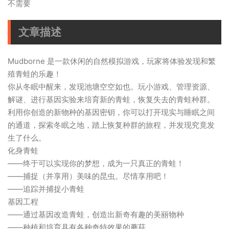
不需要
文章描述
Mudborne 是一款休闲的自然模拟游戏，玩家将体验发现和繁
殖青蛙的乐趣！
你从冬眠中醒来，发现池塘空空如也。玩小游戏、管理资源、
解谜、进行基因实验来培育新的青蛙，恢复失去的青蛙种群。
利用你创造的新物种的基因密钥，你可以打开现实与睡眠之间
的通道，探索冬眠之地，踏上恢复种群的旅程，并发现究竟发
生了什么。
化身青蛙
——终于可以实现你的梦想，成为一只真正的青蛙！
——捕捉（并享用）美味的昆虫。尽情享用吧！
——追踪并捕捉小青蛙
基因工程
——通过基因改造青蛙，创造出新奇有趣的美丽物种
——种植和培育具有各种奇特效果的蘑菇