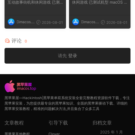
互动故事街机和休闲游戏 已测
休闲游戏 已测试机型 macOS T
试机型 macOS ...
ahoe, Mac min...
imacos.t
imacos.t
2026-08-01
2026-08-01
op
op
评论
0
请先
登录
黑苹果屋—Hackintosh|黑苹果单双系统安装全套完整教程资源软件下载，专注
黑苹果安装，为您提供最专业的黑苹果知识、全面的黑苹果驱动下载、详细的
黑苹果安装教程，精准的问题解决方法,并且集合了众多工具
文章教程
引导下载
归档文章
2025 年 1 月
黑苹果其他教程
Clover