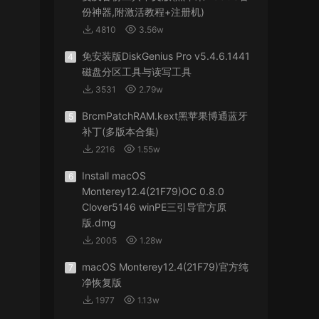
份神器,附激活教程+注册机)
4810
3.56w
免安装版DiskGenius Pro v5.4.6.1441
4
磁盘分区工具与读写工具
3531
2.79w
BrcmPatchRAM.kext黑苹果博通蓝牙
5
补丁(多版本合集)
2216
1.55w
Install macOS
6
Monterey12.4(21F79)OC 0.8.0
Clover5146 winPE三引导官方原
版.dmg
2005
1.28w
macOS Monterey12.4(21F79)官方纯
7
净恢复版
1977
1.13w