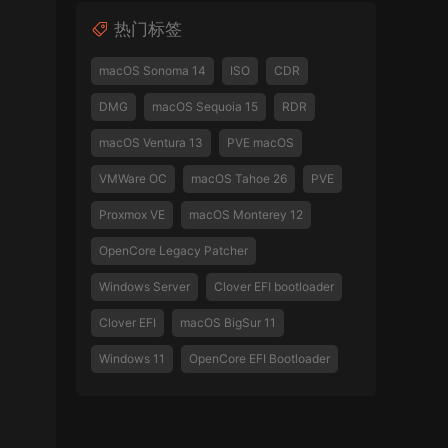
热门标签
macOS Sonoma 14
ISO
CDR
DMG
macOS Sequoia 15
RDR
macOS Ventura 13
PVE macOS
VMWare OC
macOS Tahoe 26
PVE
Proxmox VE
macOS Monterey 12
OpenCore Legacy Patcher
Windows Server
Clover EFI bootloader
Clover EFI
macOS BigSur 11
Windows 11
OpenCore EFI Bootloader