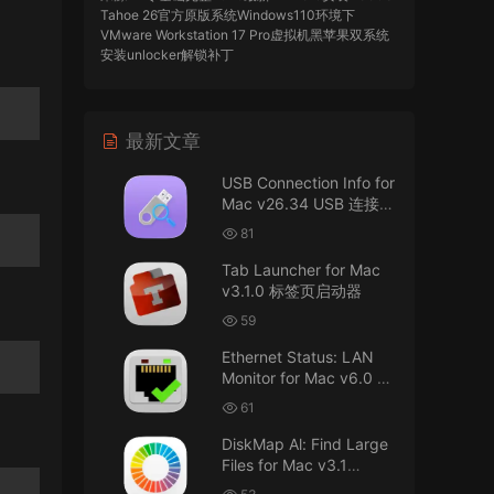
Tahoe 26官方原版系统Windows110环境下
VMware Workstation 17 Pro虚拟机黑苹果双系统
安装unlocker解锁补丁
imacos.top
• 2026-07-29
最新文章
AIO = All In One，一站式整合完整版
USB Connection Info for
来源：
DaVinci Resolve Studio 21 for Mac
Mac v26.34 USB 连接信
v21.0.3 AIO 达芬奇世界顶级调色软件
息
81
imacos.top
• 2026-07-29
Tab Launcher for Mac
v3.1.0 标签页启动器
Mac长存
59
来源：
macOS Golden Gate 27 完整安装包链
Ethernet Status: LAN
接！直接从苹果公司下载。
Monitor for Mac v6.0 以
太网状态：LAN 监控
u8562248263583923 • 2026-07-29
61
DiskMap Al: Find Large
黑苹果已死
Files for Mac v3.1
DiskMap AL：查找大文
来源：
macOS Golden Gate 27 完整安装包链