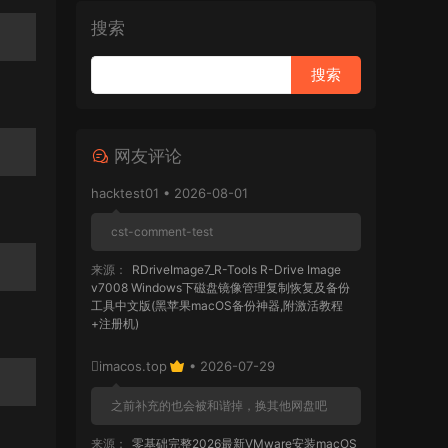
搜索
网友评论
hacktest01 • 2026-08-01
cst-comment-test
来源：
RDriveImage7_R-Tools R-Drive Image
v7008 Windows下磁盘镜像管理复制恢复及备份
工具中文版(黑苹果macOS备份神器,附激活教程
+注册机)
imacos.top
• 2026-07-29
之前补充的也会被和谐掉，换其他网盘吧
来源：
零基础完整2026最新VMware安装macOS