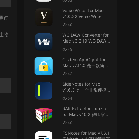
53
接！直接从苹果公司下载。
件
Verso Writer for Mac
v1.0.32 Verso Writer
u6525353742092371
• 2026-07-26
通过
49
不懂就问，AIO版本表示什么意思呢？
生物
WG DAW Converter for
来源：
DaVinci Resolve Studio 21 for Mac
Mac v3.2.19 WG DAW转
v21.0.3 AIO 达芬奇世界顶级调色软件
换器
49
janm999 • 2026-07-23
Cisdem AppCrypt for
Mac v7.11.0 是一款简单
谢谢分享~
好用的Mac应用加密软件
42
来源：
AppleIGC.kext v1.8 黑苹果2.5G有线网卡
SideNotes for Mac
驱动i225 i226
v1.6.3 是一个非常便捷的
笔记软件
54
u9121732520675862 • 2026-07-22
RAR Extractor - unzip
可以重新发送夸克的资源吗，夸克的已经失
for Mac v16.2 解压缩工
效了
具
40
来源：
零基础完整2026最新VMware安装macOS
FSNotes for Mac v7.3.1
Tahoe 26官方原版系统Windows110环境下
实用的纯文本笔记管理器