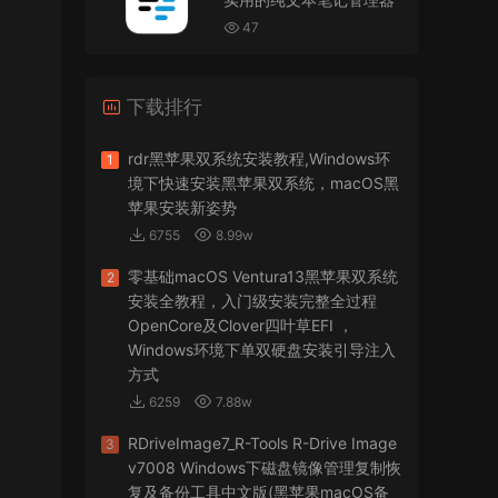
VMware Workstation 17 Pro虚拟机黑苹果双系统
安装unlocker解锁补丁
47
jir75
• 2026-07-21
下载排行
怎么安装？
来源：
PDFify for Mac v5.0 专业的PDF处理软件
rdr黑苹果双系统安装教程,Windows环
1
境下快速安装黑苹果双系统，macOS黑
imacos.top
• 2026-07-19
苹果安装新姿势
6755
8.99w
密码都是统一的imacos.top
零基础macOS Ventura13黑苹果双系统
2
来源：
Adobe Photoshop 2026 for Mac v27.8.0
安装全教程，入门级安装完整全过程
专业的图片处理软件
OpenCore及Clover四叶草EFI ，
Windows环境下单双硬盘安装引导注入
方式
6259
7.88w
RDriveImage7_R-Tools R-Drive Image
3
v7008 Windows下磁盘镜像管理复制恢
复及备份工具中文版(黑苹果macOS备